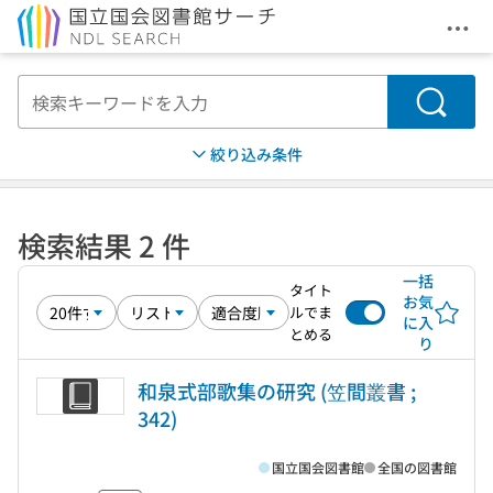
メニ
本文へ移動
検索
絞り込み条件
検索結果 2 件
一括
タイト
お気
ルでま
に入
とめる
り
和泉式部歌集の研究 (笠間叢書 ;
342)
国立国会図書館
全国の図書館