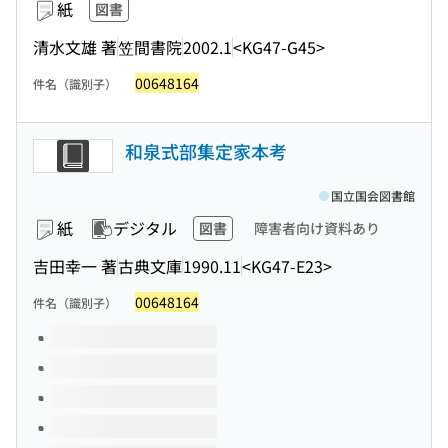
紙
図書
清水文雄 著
笠間書院
2002.1
<KG47-G45>
00648164
件名（識別子）
和泉式部集定家本考
国立国会図書館
紙
デジタル
図書
障害者向け資料あり
吉田幸一 著
古典文庫
1990.11
<KG47-E23>
00648164
件名（識別子）
このタイトルの巻号