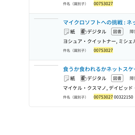
00753027
件名（識別子）
マイクロソフトへの挑戦 : 
紙
デジタル
図書
障
ヨシュア・クイットナー, ミシェル
00753027
件名（識別子）
食うか食われるかネットスケー
紙
デジタル
図書
障
マイケル・クスマノ, デイビッド・
00753027
00322150
件名（識別子）