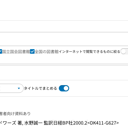
国立国会図書館
全国の図書館
インターネットで閲覧できるものに絞る
タイトルでまとめる
害者向け資料あり
ワーズ 著, 水野誠一 監訳
日経BP社
2000.2
<DK411-G627>