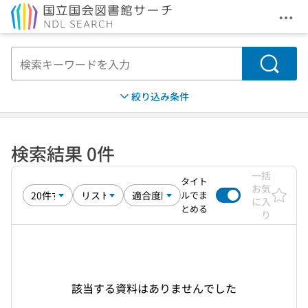
メニ
本文へ移動
検索
絞り込み条件
検索結果 0件
一括
タイト
お気
ルでま
に入
とめる
り
該当する資料はありませんでした