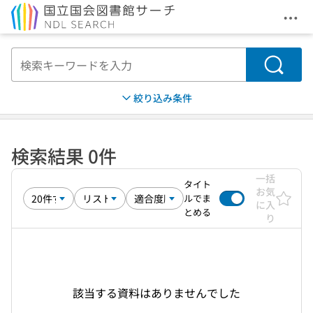
メニ
本文へ移動
検索
絞り込み条件
検索結果 0件
一括
タイト
お気
ルでま
に入
とめる
り
該当する資料はありませんでした