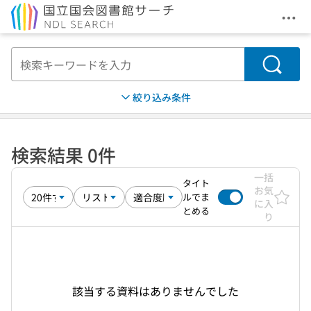
メニ
本文へ移動
検索
絞り込み条件
検索結果 0件
一括
タイト
お気
ルでま
に入
とめる
り
該当する資料はありませんでした