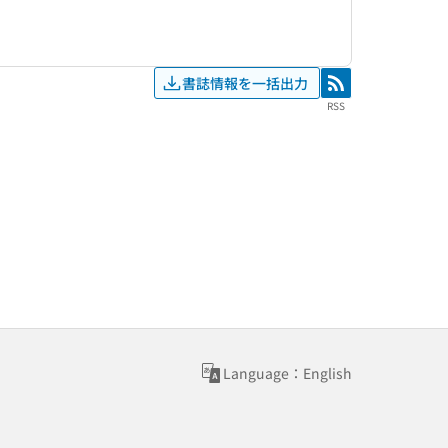
書誌情報を一括出力
RSS
RSS
Language：English