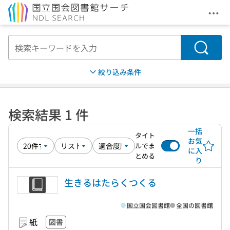
メニ
本文へ移動
検索
絞り込み条件
検索結果 1 件
一括
タイト
お気
ルでま
に入
とめる
り
生きるはたらくつくる
国立国会図書館
全国の図書館
紙
図書