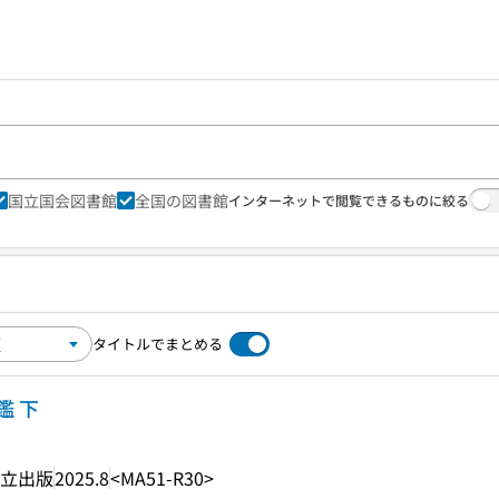
国立国会図書館
全国の図書館
インターネットで閲覧できるものに絞る
タイトルでまとめる
鑑 下
立出版
2025.8
<MA51-R30>