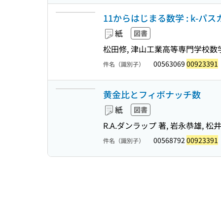
11からはじまる数学 : k-パ
紙
図書
松田修, 津山工業高等専門学校数
00563069
00923391
件名（識別子）
黄金比とフィボナッチ数
紙
図書
R.A.ダンラップ 著, 岩永恭雄, 松
00568792
00923391
件名（識別子）