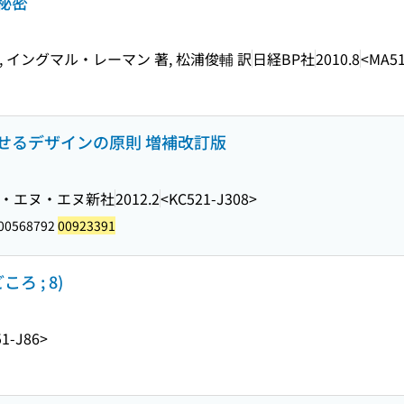
秘密
 イングマル・レーマン 著, 松浦俊輔 訳
日経BP社
2010.8
<MA51
 美しくみせるデザインの原則 増補改訂版
・エヌ・エヌ新社
2012.2
<KC521-J308>
 00568792
00923391
 ; 8)
1-J86>