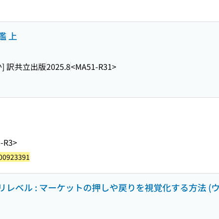
鑑 上
] 訳
共立出版
2025.8
<MA51-R31>
-R3>
00923391
レベル : マーケットの押しや戻りを視覚化する方法 (