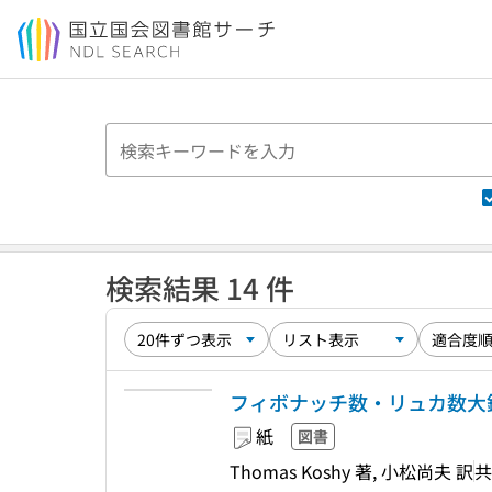
本文へ移動
検索結果 14 件
フィボナッチ数・リュカ数大
紙
図書
Thomas Koshy 著, 小松尚夫 訳
共