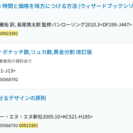
時間と価格を味方につける方法 (ウィザードブックシリーズ ;
雅裕 訳, 長尾慎太郎 監修
パンローリング
2010.3
<DF199-J447>
00923391
ィボナッチ数,リュカ数,黄金分割 改訂版
害者向け資料あり
1-J13>
00568792
美しくみせるデザインの原則
ー・エヌ・エヌ新社
2005.10
<KC521-H185>
 00568792
00923391