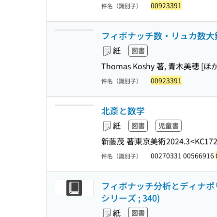
00923391
件名（識別子）
フィボナッチ数・リュカ数大
紙
図書
Thomas Koshy 著, 青木美穂 [ほか
00923391
件名（識別子）
北斎と数学
紙
図書
児童書
新藤茂 著
東京美術
2024.3
<KC172
00270331 00566916
件名（識別子）
フィボナッチ分析とディナポリ
シリーズ ; 340)
紙
図書