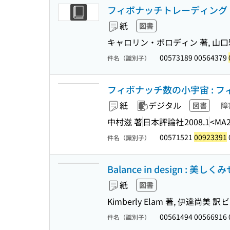
フィボナッチトレーディング : 
紙
図書
キャロリン・ボロディン 著, 山口
00573189 00564379
件名（識別子）
フィボナッチ数の小宇宙 : フ
紙
デジタル
図書
障
中村滋 著
日本評論社
2008.1
<MA2
00571521
00923391
件名（識別子）
Balance in design : 
紙
図書
Kimberly Elam 著, 伊達尚美 訳
ビ
00561494 00566916
件名（識別子）