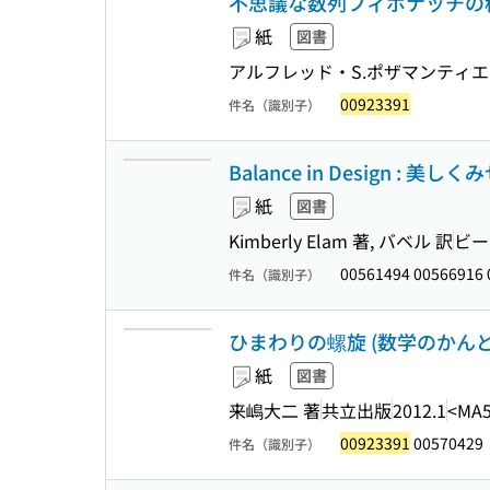
不思議な数列フィボナッチの
紙
図書
アルフレッド・S.ポザマンティエ,
00923391
件名（識別子）
Balance in Design :
紙
図書
Kimberly Elam 著, バベル 訳
ビー
00561494 00566916
件名（識別子）
ひまわりの螺旋 (数学のかんどころ
紙
図書
来嶋大二 著
共立出版
2012.1
<MA5
00923391
00570429
件名（識別子）