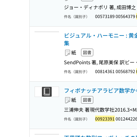
ジョー・ディナポリ 著, 成田博之 
00573189 00564379
件名（識別子）
ビジュアル・ハーモニー :
集
紙
図書
SendPoints 著, 尾原美保 訳
ビー
00814361 00568792
件名（識別子）
フィボナッチアラビア数学から西
紙
図書
三浦伸夫 著
現代数学社
2016.3
<M
00923391
00124422
件名（識別子）