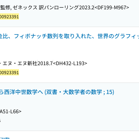
監修, ゼネックス 訳
パンローリング
2023.2
<DF199-M967>
00923391
 黄金比、フィボナッチ数列を取り入れた、世界のグラフィ
・エヌ・エヌ新社
2018.7
<DH432-L193>
00923391
洋中世数学へ (双書・大数学者の数学 ; 15)
A51-L66>
6