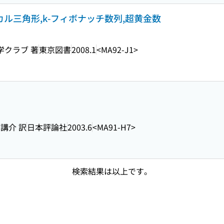
スカル三角形,k-フィボナッチ数列,超黄金数
学クラブ 著
東京図書
2008.1
<MA92-J1>
井講介 訳
日本評論社
2003.6
<MA91-H7>
検索結果は以上です。