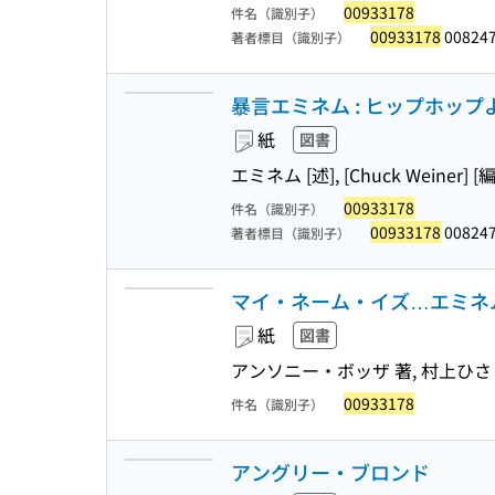
00933178
件名（識別子）
00933178
008247
著者標目（識別子）
暴言エミネム : ヒップホッ
紙
図書
エミネム [述], [Chuck Weiner] [編
00933178
件名（識別子）
00933178
008247
著者標目（識別子）
マイ・ネーム・イズ…エミネム : 暴
紙
図書
アンソニー・ボッザ 著, 村上ひさ
00933178
件名（識別子）
アングリー・ブロンド