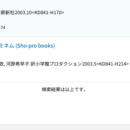
書房新社
2003.10
<KD841-H170>
474
(Sho-pro books)
依, 河原希早子 訳
小学館プロダクション
2003.5
<KD841-H214>
検索結果は以上です。