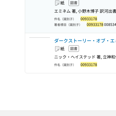
紙
図書
エミネム 著, 小野木博子 訳
河出
00933178
件名（識別子）
00933178
00853
著者標目（識別子）
ダークストーリー・オブ・エミネム 
紙
図書
ニック・ヘイステッド 著, 立神和
00933178
件名（識別子）