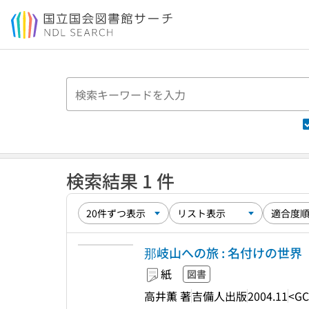
本文へ移動
検索結果 1 件
那岐山への旅 : 名付けの世界
紙
図書
高井薫 著
吉備人出版
2004.11
<GC