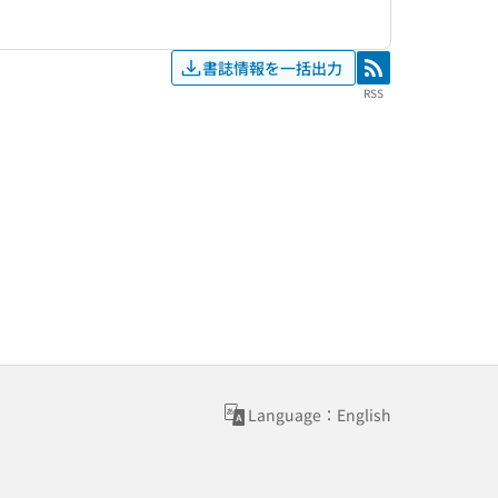
書誌情報を一括出力
RSS
RSS
Language：English