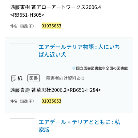
遠藤東樹 著
アローアートワークス
2006.4
<RB651-H305>
01035653
件名（識別子）
エアデールテリア物語 : 人にいち
ばん近い犬
国立国会図書館
全国の図書館
紙
図書
障害者向け資料あり
遠藤貴壽 著
草思社
2006.2
<RB651-H284>
01035653
件名（識別子）
エアデール・テリアとともに : 私
家版