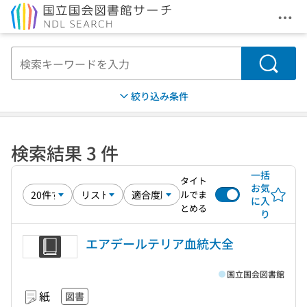
メニ
本文へ移動
検索
絞り込み条件
検索結果 3 件
一括
タイト
お気
ルでま
に入
とめる
り
エアデールテリア血統大全
国立国会図書館
紙
図書