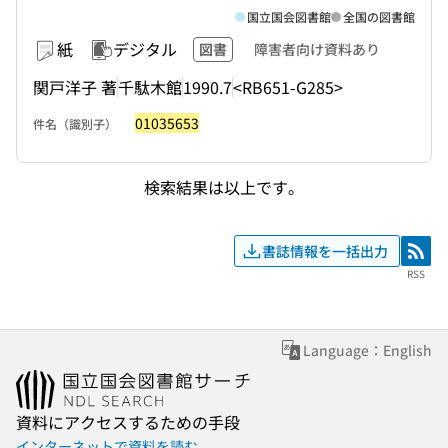
国立国会図書館
全国の図書館
紙
デジタル
図書
障害者向け資料あり
関戸洋子 著
千駄木館
1990.7
<RB651-G285>
01035653
件名（識別子）
検索結果は以上です。
書誌情報を一括出力
RSS
RSS
Language：English
資料にアクセスするための手段
インターネットで資料を読む