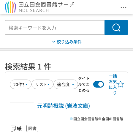
メニ
本文へ移動
検索
絞り込み条件
検索結果 1 件
一括
タイト
お気
ルでま
に入
とめる
り
元明詩概説 (岩波文庫)
国立国会図書館
全国の図書館
紙
図書