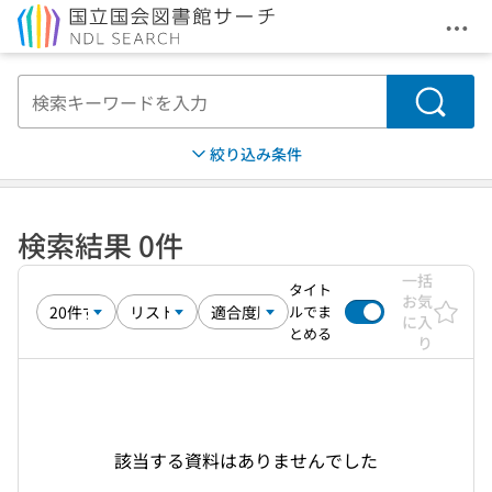
メニ
本文へ移動
検索
絞り込み条件
検索結果 0件
一括
タイト
お気
ルでま
に入
とめる
り
該当する資料はありませんでした