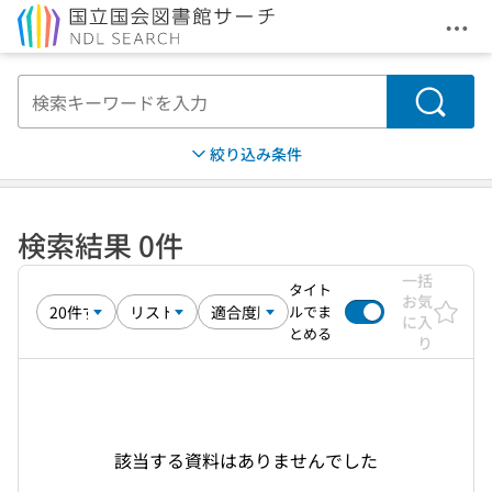
メニ
本文へ移動
検索
絞り込み条件
検索結果 0件
一括
タイト
お気
ルでま
に入
とめる
り
該当する資料はありませんでした