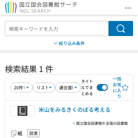
メニ
本文へ移動
検索
絞り込み条件
検索結果 1 件
一括
タイト
お気
ルでま
に入
とめる
り
米山をみるきくのぼる考える
国立国会図書館
全国の図書館
紙
図書