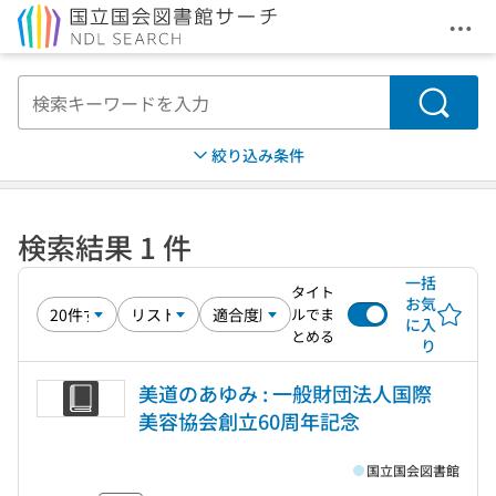
メニ
本文へ移動
検索
絞り込み条件
検索結果 1 件
一括
タイト
お気
ルでま
に入
とめる
り
美道のあゆみ : 一般財団法人国際
美容協会創立60周年記念
国立国会図書館