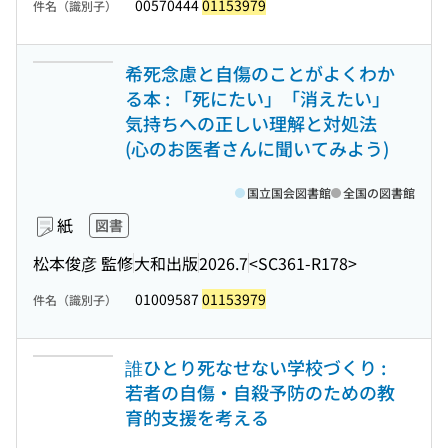
00570444
01153979
件名（識別子）
希死念慮と自傷のことがよくわか
る本 : 「死にたい」「消えたい」
気持ちへの正しい理解と対処法
(心のお医者さんに聞いてみよう)
国立国会図書館
全国の図書館
紙
図書
松本俊彦 監修
大和出版
2026.7
<SC361-R178>
01009587
01153979
件名（識別子）
誰ひとり死なせない学校づくり :
若者の自傷・自殺予防のための教
育的支援を考える