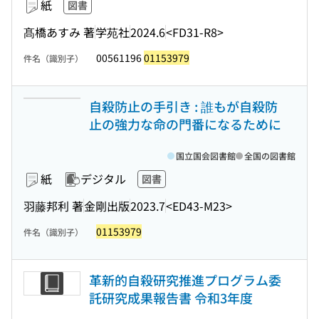
紙
図書
髙橋あすみ 著
学苑社
2024.6
<FD31-R8>
00561196
01153979
件名（識別子）
自殺防止の手引き : 誰もが自殺防
止の強力な命の門番になるために
国立国会図書館
全国の図書館
紙
デジタル
図書
羽藤邦利 著
金剛出版
2023.7
<ED43-M23>
01153979
件名（識別子）
革新的自殺研究推進プログラム委
託研究成果報告書 令和3年度