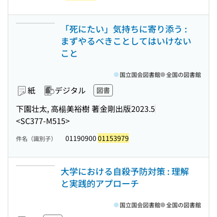
「死にたい」気持ちに寄り添う :
まずやるべきことしてはいけない
こと
国立国会図書館
全国の図書館
紙
デジタル
図書
下園壮太, 高楊美裕樹 著
金剛出版
2023.5
<SC377-M515>
01190900
01153979
件名（識別子）
大学における自殺予防対策 : 理解
と実践的アプローチ
国立国会図書館
全国の図書館