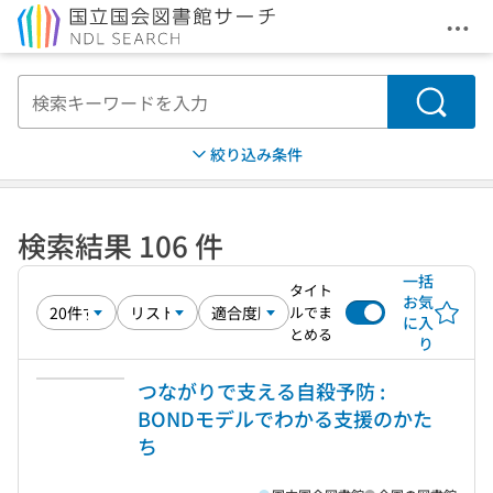
メニ
本文へ移動
検索
絞り込み条件
検索結果 106 件
一括
タイト
お気
ルでま
に入
とめる
り
つながりで支える自殺予防 :
BONDモデルでわかる支援のかた
ち