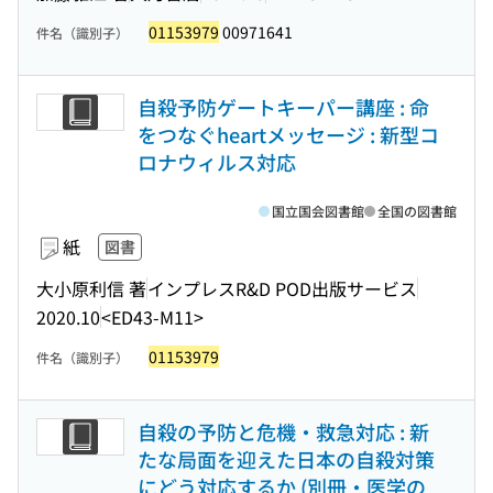
01153979
00971641
件名（識別子）
自殺予防ゲートキーパー講座 : 命
をつなぐheartメッセージ : 新型コ
ロナウィルス対応
国立国会図書館
全国の図書館
紙
図書
大小原利信 著
インプレスR&D POD出版サービス
2020.10
<ED43-M11>
01153979
件名（識別子）
自殺の予防と危機・救急対応 : 新
たな局面を迎えた日本の自殺対策
にどう対応するか (別冊・医学の