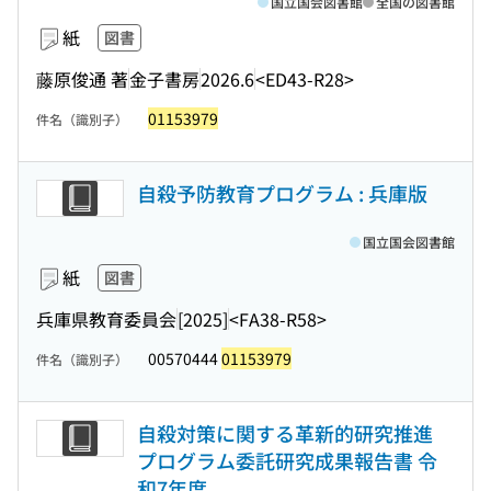
国立国会図書館
全国の図書館
紙
図書
藤原俊通 著
金子書房
2026.6
<ED43-R28>
01153979
件名（識別子）
自殺予防教育プログラム : 兵庫版
国立国会図書館
紙
図書
兵庫県教育委員会
[2025]
<FA38-R58>
00570444
01153979
件名（識別子）
自殺対策に関する革新的研究推進
プログラム委託研究成果報告書 令
和7年度