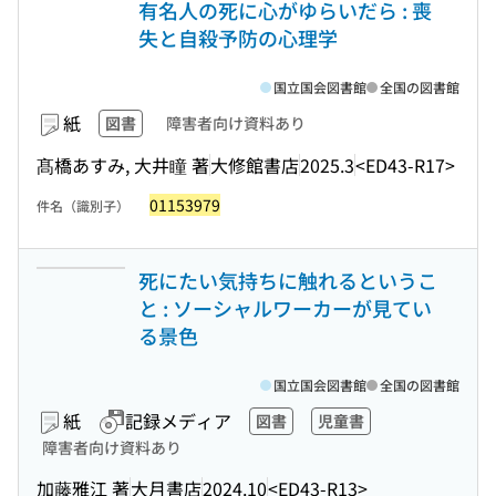
有名人の死に心がゆらいだら : 喪
失と自殺予防の心理学
国立国会図書館
全国の図書館
紙
図書
障害者向け資料あり
髙橋あすみ, 大井瞳 著
大修館書店
2025.3
<ED43-R17>
01153979
件名（識別子）
死にたい気持ちに触れるというこ
と : ソーシャルワーカーが見てい
る景色
国立国会図書館
全国の図書館
紙
記録メディア
図書
児童書
障害者向け資料あり
加藤雅江 著
大月書店
2024.10
<ED43-R13>