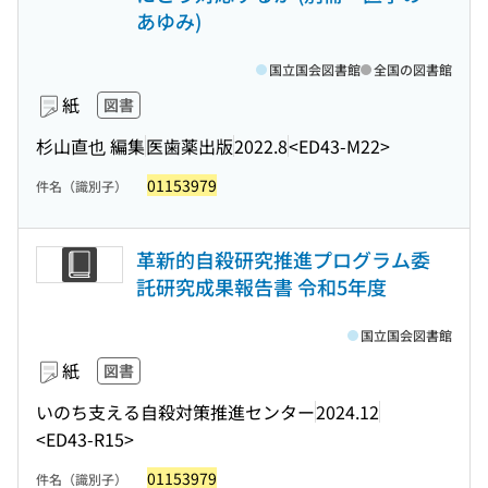
あゆみ)
国立国会図書館
全国の図書館
紙
図書
杉山直也 編集
医歯薬出版
2022.8
<ED43-M22>
01153979
件名（識別子）
革新的自殺研究推進プログラム委
託研究成果報告書 令和5年度
国立国会図書館
紙
図書
いのち支える自殺対策推進センター
2024.12
<ED43-R15>
01153979
件名（識別子）