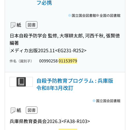
フ必携
国立国会図書館
全国の図書館
紙
図書
日本自殺予防学会 監修, 大塚耕太郎, 河西千秋, 張賢徳
編著
メディカ出版
2025.11
<EG231-R252>
00990258
01153979
件名（識別子）
自殺予防教育プログラム : 兵庫版
令和8年3月改訂
国立国会図書館
紙
図書
兵庫県教育委員会
2026.3
<FA38-R103>