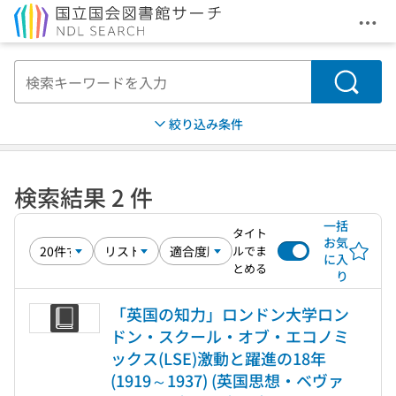
メニ
本文へ移動
検索
絞り込み条件
検索結果 2 件
一括
タイト
お気
ルでま
に入
とめる
り
「英国の知力」ロンドン大学ロン
ドン・スクール・オブ・エコノミ
ックス(LSE)激動と躍進の18年
(1919～1937) (英国思想・ベヴァ