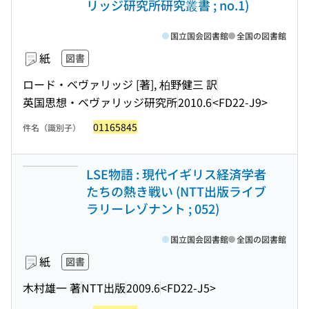
リッジ研究所研究叢書 ; no.1)
国立国会図書館
全国の図書館
紙
図書
ロード・ベヴァリッジ [著], 柏野健三 訳
英国思想・ベヴァリッジ研究所
2010.6
<FD22-J9>
01165845
件名（識別子）
LSE物語 : 現代イギリス経済学者
たちの熱き戦い (NTT出版ライブ
ラリーレゾナント ; 052)
国立国会図書館
全国の図書館
紙
図書
木村雄一 著
NTT出版
2009.6
<FD22-J5>