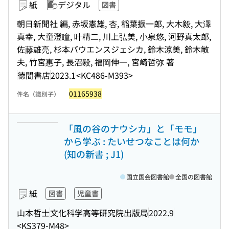
紙
デジタル
図書
朝日新聞社 編, 赤坂憲雄, 杏, 稲葉振一郎, 大木毅, 大澤
真幸, 大童澄瞳, 叶精二, 川上弘美, 小泉悠, 河野真太郎,
佐藤雄亮, 杉本バウエンスジェシカ, 鈴木涼美, 鈴木敏
夫, 竹宮惠子, 長沼毅, 福岡伸一, 宮崎哲弥 著
徳間書店
2023.1
<KC486-M393>
01165938
件名（識別子）
「風の谷のナウシカ」と「モモ」
から学ぶ : たいせつなことは何か
(知の新書 ; J1)
国立国会図書館
全国の図書館
紙
図書
児童書
山本哲士
文化科学高等研究院出版局
2022.9
<KS379-M48>