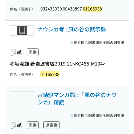
032433939 00438897
01165938
件名（識別子）
ナウシカ考 : 風の谷の黙示録
国立国会図書館
全国の図書館
紙
図書
赤坂憲雄 著
岩波書店
2019.11
<KC486-M104>
01165938
件名（識別子）
宮崎駿マンガ論 : 『風の谷のナウ
シカ』精読
国立国会図書館
全国の図書館
紙
図書
児童書