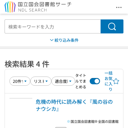
メニ
本文へ移動
検索
絞り込み条件
検索結果 4 件
一括
タイト
お気
ルでま
に入
とめる
り
危機の時代に読み解く『風の谷の
ナウシカ』
国立国会図書館
全国の図書館