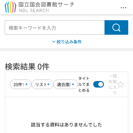
メニ
本文へ移動
検索
絞り込み条件
検索結果 0件
一括
タイト
お気
ルでま
に入
とめる
り
該当する資料はありませんでした