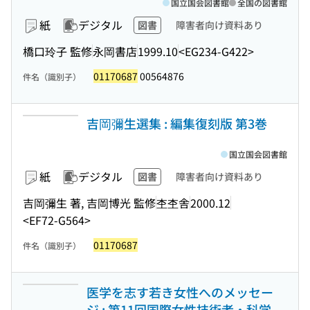
国立国会図書館
全国の図書館
紙
デジタル
図書
障害者向け資料あり
橋口玲子 監修
永岡書店
1999.10
<EG234-G422>
01170687
00564876
件名（識別子）
吉岡彌生選集 : 編集復刻版 第3巻
国立国会図書館
紙
デジタル
図書
障害者向け資料あり
吉岡彌生 著, 吉岡博光 監修
杢杢舎
2000.12
<EF72-G564>
01170687
件名（識別子）
医学を志す若き女性へのメッセー
ジ : 第11回国際女性技術者・科学