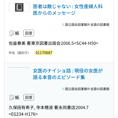
医者は敵じゃない : 女性産婦人科
医からのメッセージ
国立国会図書館
全国の図書館
紙
図書
佐藤春美 著
東京図書出版会
2006.5
<SC44-H50>
01170687
件名（識別子）
女医のナイショ話 : 現役の女医が
語る本音のエピソード集
国立国会図書館
全国の図書館
紙
図書
久保田有希子, 寺本穂波 著
永岡書店
2004.7
<EG234-H176>