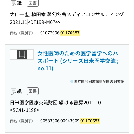
紙
図書
大山一也, 植田幸 著
幻冬舎メディアコンサルティング
2021.11
<DF199-M674>
01077096
01170687
件名（識別子）
女性医師のための医学留学へのパ
スポート (シリーズ日米医学交流 ;
no.11)
国立国会図書館
全国の図書館
紙
図書
日米医学医療交流財団 編
はる書房
2011.10
<SC41-J198>
00583306 00943009
01170687
件名（識別子）