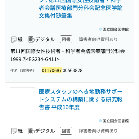
者会議医療部門分科会記念医学論
文集付随筆集
国立国会図書館
紙
デジタル
図書
障害者向け資料あり
第11回国際女性技術者・科学者会議医療部門分科会
1999.7
<EG234-G411>
01170687
00563828
件名（識別子）
医療スタッフのへき地勤務サポー
トシステムの構築に関する研究報
告書 平成10年度
国立国会図書館
紙
デジタル
図書
障害者向け資料あり