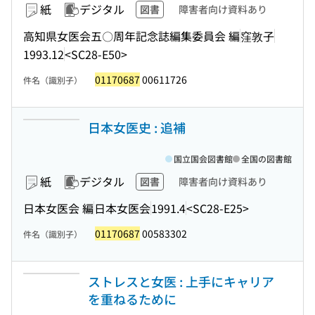
紙
デジタル
図書
障害者向け資料あり
高知県女医会五〇周年記念誌編集委員会 編
窪敦子
1993.12
<SC28-E50>
01170687
00611726
件名（識別子）
日本女医史 : 追補
国立国会図書館
全国の図書館
紙
デジタル
図書
障害者向け資料あり
日本女医会 編
日本女医会
1991.4
<SC28-E25>
01170687
00583302
件名（識別子）
ストレスと女医 : 上手にキャリア
を重ねるために