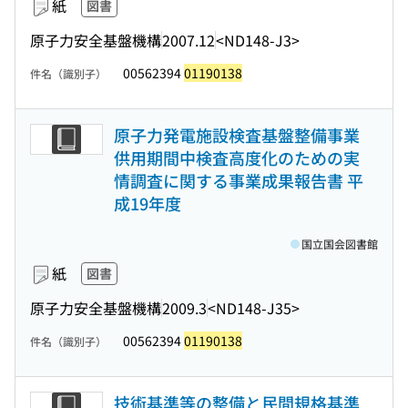
紙
図書
原子力安全基盤機構
2007.12
<ND148-J3>
00562394
01190138
件名（識別子）
原子力発電施設検査基盤整備事業
供用期間中検査高度化のための実
情調査に関する事業成果報告書 平
成19年度
国立国会図書館
紙
図書
原子力安全基盤機構
2009.3
<ND148-J35>
00562394
01190138
件名（識別子）
技術基準等の整備と民間規格基準