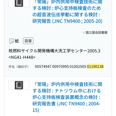
「常陽」炉内供用中検査技術に関
する検討 : 炉心支持板検査のため
の超音波伝播挙動に関する検討 :
研究報告 (JNC TN9400 ; 2005-20)
国立国会図書館
紙
図書
核燃料サイクル開発機構大洗工学センター
2005.3
<NG41-H448>
00574947 00970995 01002505
01190138
件名（識別子）
「常陽」炉内供用中検査技術に関
する検討 : ナトリウム中における
炉心支持板検査装置概念の検討 :
研究報告書 (JNC TN9400 ; 2004-
15)