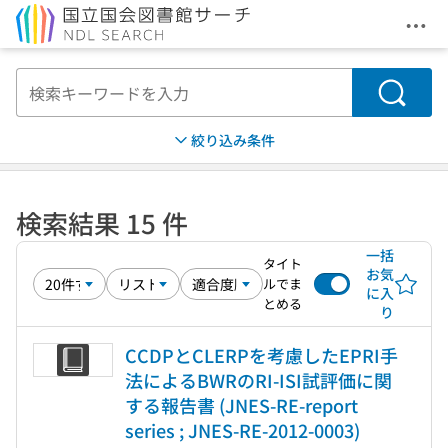
メニ
本文へ移動
検索
絞り込み条件
検索結果 15 件
一括
タイト
お気
ルでま
に入
とめる
り
CCDPとCLERPを考慮したEPRI手
法によるBWRのRI-ISI試評価に関
する報告書 (JNES-RE-report
series ; JNES-RE-2012-0003)