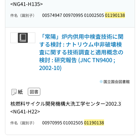
<NG41-H135>
00574947 00970995 01002505
01190138
件名（識別子）
「常陽」炉内供用中検査技術に関
する検討 : ナトリウム中非破壊検
査に関する技術調査と適用概念の
検討 : 研究報告 (JNC TN9400 ;
2002-10)
国立国会図書館
紙
図書
核燃料サイクル開発機構大洗工学センター
2002.3
<NG41-H22>
00970995 01002505
01190138
件名（識別子）