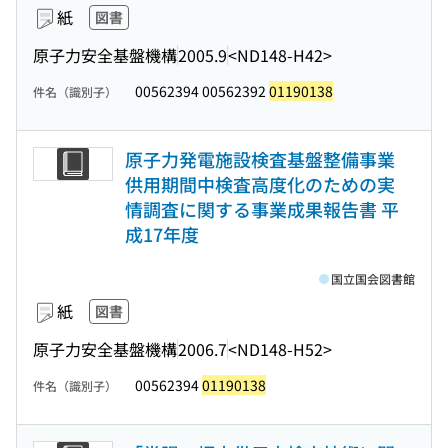
紙
図書
原子力安全基盤機構
2005.9
<ND148-H42>
00562394 00562392
01190138
件名（識別子）
原子力発電施設検査基盤整備事業
供用期間中検査高度化のための実
情調査に関する事業成果報告書 平
成17年度
国立国会図書館
紙
図書
原子力安全基盤機構
2006.7
<ND148-H52>
00562394
01190138
件名（識別子）