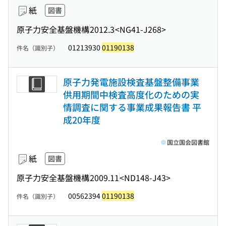
紙
図書
原子力安全基盤機構
2012.3
<NG41-J268>
01213930
01190138
件名（識別子）
原子力発電施設検査基盤整備事業
供用期間中検査高度化のための実
情調査に関する事業成果報告書 平
成20年度
国立国会図書館
紙
図書
原子力安全基盤機構
2009.11
<ND148-J43>
00562394
01190138
件名（識別子）