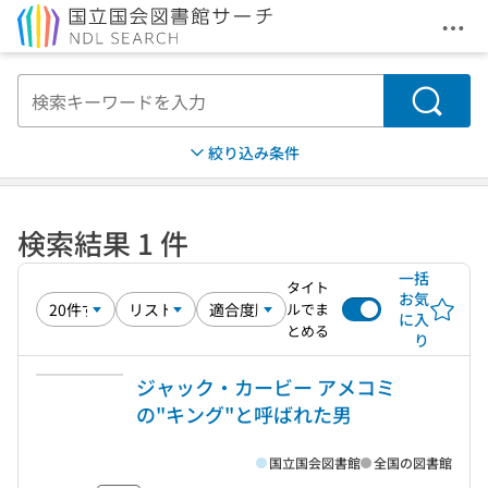
メニ
本文へ移動
検索
絞り込み条件
検索結果 1 件
一括
タイト
お気
ルでま
に入
とめる
り
ジャック・カービー アメコミ
の"キング"と呼ばれた男
国立国会図書館
全国の図書館