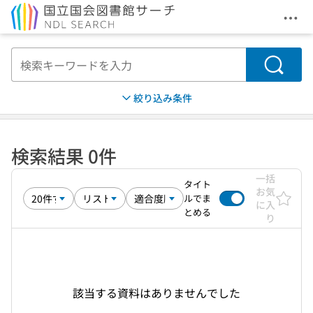
メニ
本文へ移動
検索
絞り込み条件
検索結果 0件
一括
タイト
お気
ルでま
に入
とめる
り
該当する資料はありませんでした