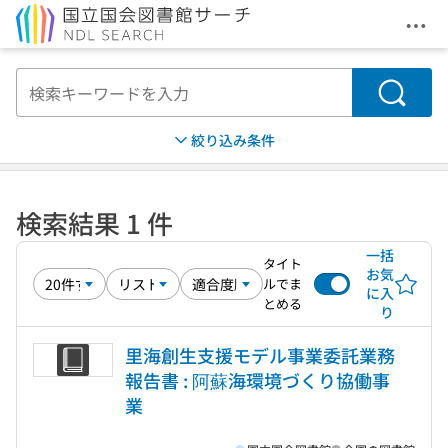
メニ
本文へ移動
検索
絞り込み条件
検索結果 1 件
一括
タイト
お気
ルでま
に入
とめる
り
里海創生支援モデル事業委託業務
報告書 : 阿蘇海環境づくり協働事
業