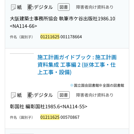
紙
デジタル
図書
障害者向け資料あり
大阪建築士事務所協会 執筆
市ケ谷出版社
1986.10
<NA114-66>
01211625
001178664
件名（識別子）
施工計画ガイドブック : 施工計画
資料集成 工事編 2 (躯体工事・仕
上工事・設備)
国立国会図書館
全国の図書館
紙
デジタル
図書
障害者向け資料あり
彰国社 編
彰国社
1985.6
<NA114-55>
01211625
00570867
件名（識別子）