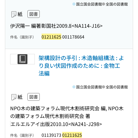
国立国会図書館
全国の図書館
紙
図書
伊沢陽一 編著
彰国社
2009.8
<NA114-J16>
01211625
001178664
件名（識別子）
架構設計の手引 : 木造軸組構法 : よ
り良い伏図作成のために : 金物工
法編
国立国会図書館
全国の図書館
紙
図書
NPO木の建築フォラム現代木割術研究会 編, NPO木
の建築フォラム現代木割術研究会 著
エルエルアイ出版
2010.10
<NA241-J298>
01139173
01211625
件名（識別子）