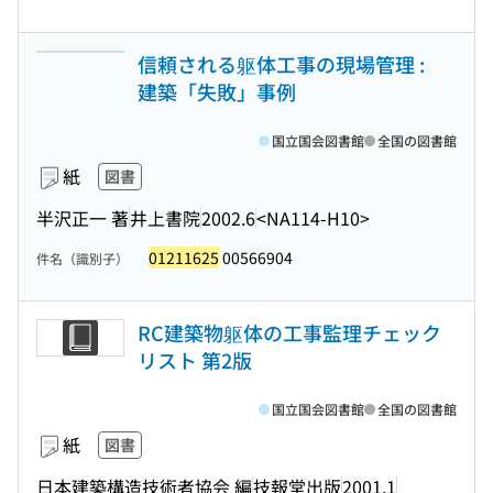
信頼される躯体工事の現場管理 :
建築「失敗」事例
国立国会図書館
全国の図書館
紙
図書
半沢正一 著
井上書院
2002.6
<NA114-H10>
01211625
00566904
件名（識別子）
RC建築物躯体の工事監理チェック
リスト 第2版
国立国会図書館
全国の図書館
紙
図書
日本建築構造技術者協会 編
技報堂出版
2001.1