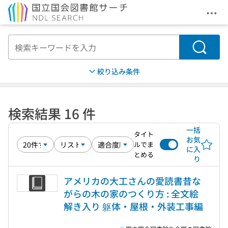
メニ
本文へ移動
検索
絞り込み条件
検索結果 16 件
一括
タイト
お気
ルでま
に入
とめる
り
アメリカの大工さんの愛読書昔な
がらの木の家のつくり方 : 全文絵
解き入り 躯体・屋根・外装工事編