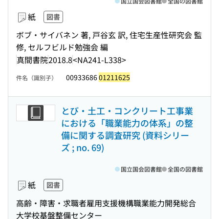
国立国会図書館
全国の図書館
紙
図書
ボブ・サイバネン 著, 戸谷玄 訳, 住宅生産性研究会 監
修, セルフビルド勉強会 編
真間書院
2018.8
<NA241-L338>
00933686
01211625
件名（識別子）
とび・土工・コンクリート工事業
における「職業能力の体系」の整
備に関する調査研究 (資料シリー
ズ ; no. 69)
国立国会図書館
全国の図書館
紙
図書
高齢・障害・求職者雇用支援機構職業能力開発総合
大学校基盤整備センター