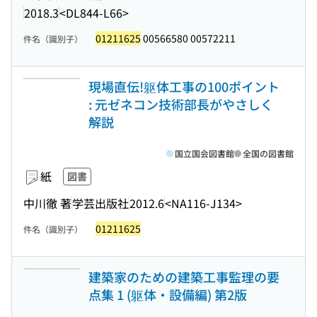
2018.3
<DL844-L66>
01211625
00566580 00572211
件名（識別子）
現場直伝!躯体工事の100ポイント
: 元ゼネコン技術部長がやさしく
解説
国立国会図書館
全国の図書館
紙
図書
中川徹 著
学芸出版社
2012.6
<NA116-J134>
01211625
件名（識別子）
建築家のための建築工事監理の要
点集 1 (躯体・設備編) 第2版