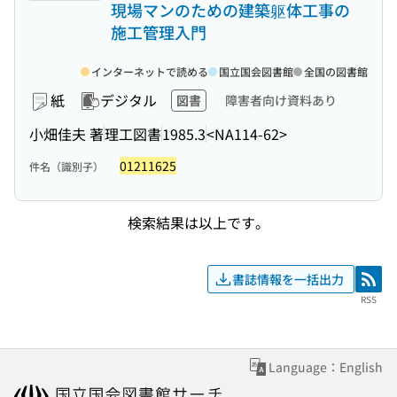
現場マンのための建築躯体工事の
施工管理入門
インターネットで読める
国立国会図書館
全国の図書館
紙
デジタル
図書
障害者向け資料あり
小畑佳夫 著
理工図書
1985.3
<NA114-62>
01211625
件名（識別子）
検索結果は以上です。
書誌情報を一括出力
RSS
RSS
Language：English