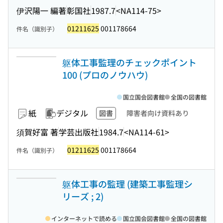
伊沢陽一 編著
彰国社
1987.7
<NA114-75>
01211625
001178664
件名（識別子）
躯体工事監理のチェックポイント
100 (プロのノウハウ)
国立国会図書館
全国の図書館
紙
デジタル
図書
障害者向け資料あり
須賀好富 著
学芸出版社
1984.7
<NA114-61>
01211625
001178664
件名（識別子）
躯体工事の監理 (建築工事監理シ
リーズ ; 2)
インターネットで読める
国立国会図書館
全国の図書館