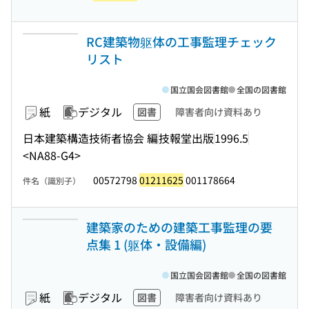
RC建築物躯体の工事監理チェック
リスト
国立国会図書館
全国の図書館
紙
デジタル
図書
障害者向け資料あり
日本建築構造技術者協会 編
技報堂出版
1996.5
<NA88-G4>
00572798
01211625
001178664
件名（識別子）
建築家のための建築工事監理の要
点集 1 (躯体・設備編)
国立国会図書館
全国の図書館
紙
デジタル
図書
障害者向け資料あり