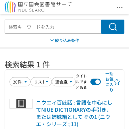
メニ
本文へ移動
検索
絞り込み条件
検索結果 1 件
一括
タイト
お気
ルでま
に入
とめる
り
ニウエィ百餘話 : 言語を中心にし
てNIUE DICTIONARYの手引き、
または姉妹編として その1 (ニウ
エ・シリーズ ; 11)