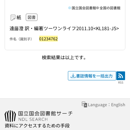
国立国会図書館
全国の図書館
紙
図書
遠藤澄 訳・編著
ツーワンライフ
2011.10
<KL181-J5>
01234762
件名（識別子）
検索結果は以上です。
書誌情報を一括出力
RSS
RSS
Language：English
資料にアクセスするための手段