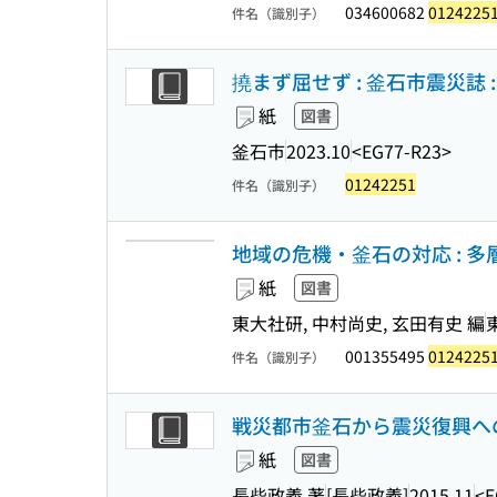
034600682
0124225
件名（識別子）
撓まず屈せず : 釜石市震災誌 : 
紙
図書
釜石市
2023.10
<EG77-R23>
01242251
件名（識別子）
地域の危機・釜石の対応 : 多
紙
図書
東大社研, 中村尚史, 玄田有史 編
001355495
0124225
件名（識別子）
戦災都市釜石から震災復興への
紙
図書
長柴政義 著
[長柴政義]
2015.11
<E