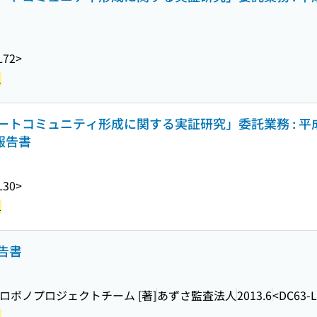
L72>
1
トコミュニティ形成に関する実証研究」委託業務 : 平
報告書
L30>
1
告書
ロボノプロジェクトチーム [著]
あずさ監査法人
2013.6
<DC63-L
1