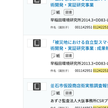
術開発・実証研究事業
紙
図書
早稲田環境研究所
2014.3
<DD83-
001142951
0124225
件名（識別子）
「被災地における自立型スマー
術開発・実証研究事業 : 成果
紙
図書
早稲田環境研究所
2013.3
<DD83-
001142951
0124225
件名（識別子）
釜石市仮設商店街実態調査報
紙
図書
あずさ監査法人大阪事務所CSRプ
001144863
0124225
件名（識別子）