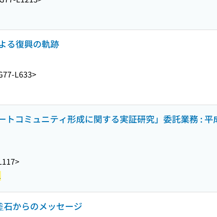
による復興の軌跡
G77-L633>
トコミュニティ形成に関する実証研究」委託業務 : 平
L117>
1
 釜石からのメッセージ