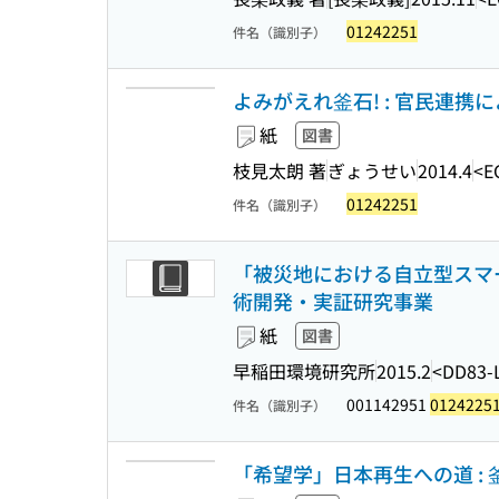
01242251
件名（識別子）
よみがえれ釜石! : 官民連携
紙
図書
枝見太朗 著
ぎょうせい
2014.4
<E
01242251
件名（識別子）
「被災地における自立型スマー
術開発・実証研究事業
紙
図書
早稲田環境研究所
2015.2
<DD83-
001142951
0124225
件名（識別子）
「希望学」日本再生への道 :