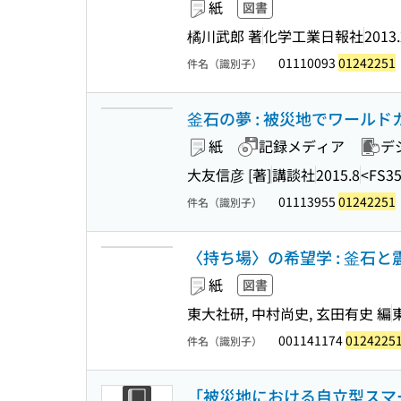
紙
図書
橘川武郎 著
化学工業日報社
2013.
01110093
01242251
件名（識別子）
釜石の夢 : 被災地でワールドカッ
紙
記録メディア
デ
大友信彦 [著]
講談社
2015.8
<FS35
01113955
01242251
件名（識別子）
〈持ち場〉の希望学 : 釜石
紙
図書
東大社研, 中村尚史, 玄田有史 編
001141174
0124225
件名（識別子）
「被災地における自立型スマー