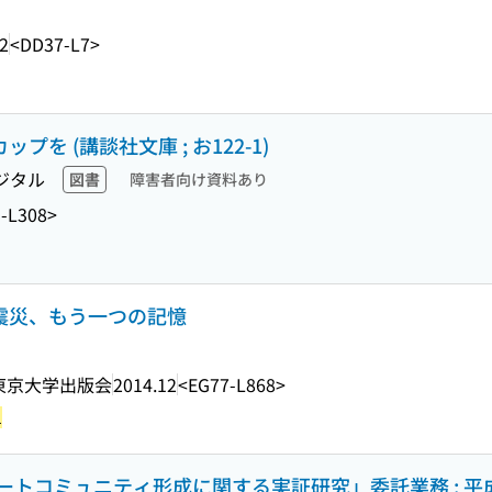
2
<DD37-L7>
プを (講談社文庫 ; お122-1)
ジタル
図書
障害者向け資料あり
-L308>
と震災、もう一つの記憶
東京大学出版会
2014.12
<EG77-L868>
1
トコミュニティ形成に関する実証研究」委託業務 : 平