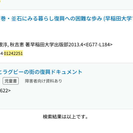
・石巻・釜石にみる暮らし復興への困難な歩み (早稲田大学
根淳, 秋吉恵 著
早稲田大学出版部
2013.4
<EG77-L184>
44
01242251
魚とラグビーの街の復興ドキュメント
児童書
障害者向け資料あり
J622>
検索結果は以上です。