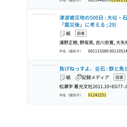
津波被災地の500日 : 大槌
「震災後」に考える ; 29)
紙
図書
浦野正樹, 野坂真, 吉川忠寛, 大矢
001115580 0011051
件名（識別子）
負げねっすよ、釜石 : 鉄と
紙
記録メディア
図書
松瀬学 著
光文社
2011.10
<EG77-
01242251
件名（識別子）