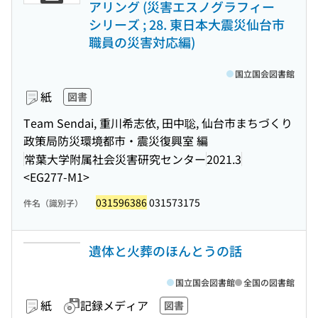
アリング (災害エスノグラフィー
シリーズ ; 28. 東日本大震災仙台市
職員の災害対応編)
国立国会図書館
紙
図書
Team Sendai, 重川希志依, 田中聡, 仙台市まちづくり
政策局防災環境都市・震災復興室 編
常葉大学附属社会災害研究センター
2021.3
<EG277-M1>
031596386
031573175
件名（識別子）
遺体と火葬のほんとうの話
国立国会図書館
全国の図書館
紙
記録メディア
図書