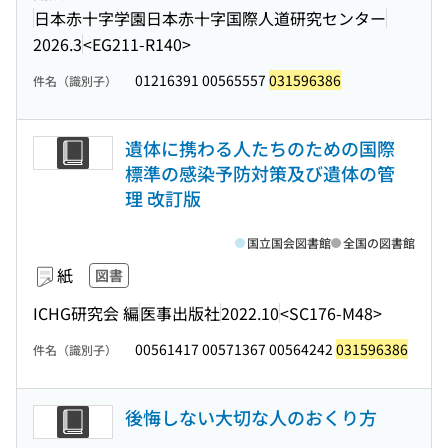
日本赤十字学園日本赤十字国際人道研究センター
2026.3
<EG211-R140>
01216391 00565557
031596386
件名（識別子）
遺体に携わる人たちのための国際
標準の感染予防対策及び遺体の管
理 改訂版
国立国会図書館
全国の図書館
紙
図書
ICHG研究会 編
医事出版社
2022.10
<SC176-M48>
00561417 00571367 00564242
031596386
件名（識別子）
後悔しない大切な人のおくり方