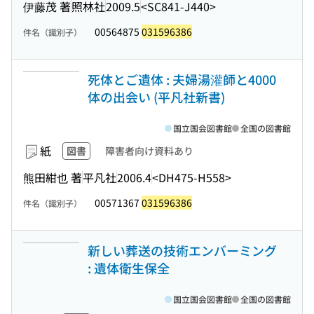
伊藤茂 著
照林社
2009.5
<SC841-J440>
00564875
031596386
件名（識別子）
死体とご遺体 : 夫婦湯灌師と4000
体の出会い (平凡社新書)
国立国会図書館
全国の図書館
紙
図書
障害者向け資料あり
熊田紺也 著
平凡社
2006.4
<DH475-H558>
00571367
031596386
件名（識別子）
新しい葬送の技術エンバーミング
: 遺体衛生保全
国立国会図書館
全国の図書館