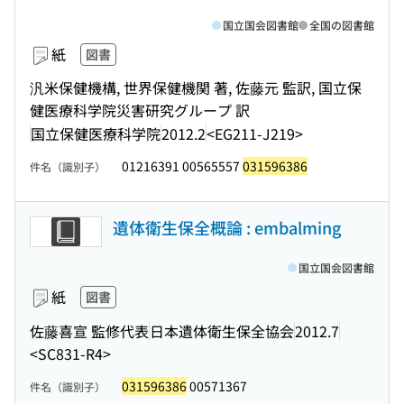
国立国会図書館
全国の図書館
紙
図書
汎米保健機構, 世界保健機関 著, 佐藤元 監訳, 国立保
健医療科学院災害研究グループ 訳
国立保健医療科学院
2012.2
<EG211-J219>
01216391 00565557
031596386
件名（識別子）
遺体衛生保全概論 : embalming
国立国会図書館
紙
図書
佐藤喜宣 監修代表
日本遺体衛生保全協会
2012.7
<SC831-R4>
031596386
00571367
件名（識別子）