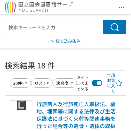
メニ
本文へ移動
検索
絞り込み条件
検索結果 18 件
一括
タイト
お気
ルでま
に入
とめる
り
行旅病人及行旅死亡人取扱法、墓
地、埋葬等に関する法律及び生活
保護法に基づく火葬等関連事務を
行った場合等の遺骨・遺体の取扱