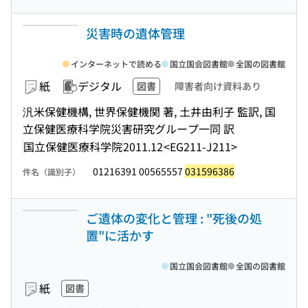
災害時の遺体管理
インターネットで読める
国立国会図書館
全国の図書館
紙
デジタル
図書
障害者向け資料あり
汎米保健機構, 世界保健機関 著, 土井由利子 監訳, 国
立保健医療科学院災害研究グループ一同 訳
国立保健医療科学院
2011.12
<EG211-J211>
01216391 00565557
031596386
件名（識別子）
ご遺体の変化と管理 : "死後の処
置"に活かす
国立国会図書館
全国の図書館
紙
図書