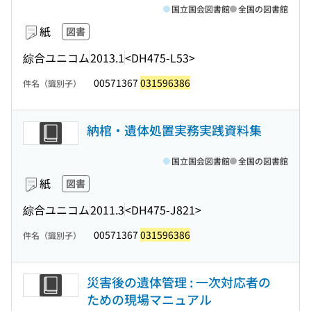
国立国会図書館
全国の図書館
紙
図書
綜合ユニコム
2013.1
<DH475-L53>
00571367
031596386
件名（識別子）
納棺・遺体処置実務実践資料集
国立国会図書館
全国の図書館
紙
図書
綜合ユニコム
2011.3
<DH475-J821>
00571367
031596386
件名（識別子）
災害後の遺体管理 : 一次対応者の
ための現場マニュアル