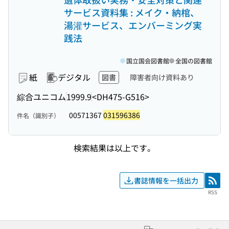
サービス資料集 : メイク・納棺、
湯灌サービス、エンバーミング実
践法
国立国会図書館
全国の図書館
紙
デジタル
図書
障害者向け資料あり
綜合ユニコム
1999.9
<DH475-G516>
00571367
031596386
件名（識別子）
検索結果は以上です。
書誌情報を一括出力
RSS
RSS