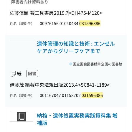
障害者向け資料あり
佐藤信顕 著
二見書房
2019.7
<DH475-M120>
00976156 01040434
031596386
件名（識別子）
遺体管理の知識と技術 : エンゼル
ケアからグリーフケアまで
国立国会図書館
全国の図書館
紙
図書
伊藤茂 編著
中央法規出版
2013.4
<SC841-L189>
001167047 01158702
031596386
件名（識別子）
納棺・遺体処置実務実践資料集 増
補版