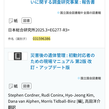
いに関する調査研究事業 : 報告書
国立国会図書館
全国の図書館
紙
図書
日本総合研究所
2025.3
<EG277-R3>
031596386
件名（識別子）
災害後の遺体管理 : 初動対応者の
ための現場マニュアル 第2版 改
訂・アップデート版
国立国会図書館
紙
図書
Stephen Cordner, Rudi Coninx, Hyo-Jeong Kim,
Dana van Alphen, Morris Tidball-Binz [編], 髙田洋介
翻訳