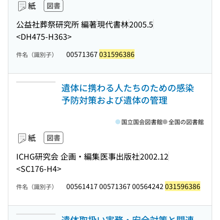
紙
図書
公益社葬祭研究所 編著
現代書林
2005.5
<DH475-H363>
00571367
031596386
件名（識別子）
遺体に携わる人たちのための感染
予防対策および遺体の管理
国立国会図書館
全国の図書館
紙
図書
ICHG研究会 企画・編集
医事出版社
2002.12
<SC176-H4>
00561417 00571367 00564242
031596386
件名（識別子）
遺体取扱い実務・安全対策と関連