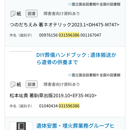
国立国会図書館
全国の図書館
紙
図書
障害者向け資料あり
つのだちえみ 著
ネオテリック
2023.1
<DH475-M747>
00976156
031596386
001167047
件名（識別子）
DIY葬儀ハンドブック : 遺体搬送か
ら遺骨の供養まで
国立国会図書館
全国の図書館
紙
図書
障害者向け資料あり
松本祐貴 著
駒草出版
2019.10
<EF35-M10>
01040434
031596386
件名（識別子）
遺体安置・埋火葬業務グループヒ