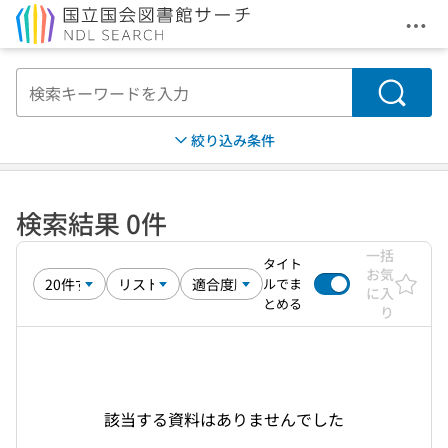
メニ
本文へ移動
検索
絞り込み条件
検索結果 0件
一括
タイト
お気
ルでま
に入
とめる
り
該当する資料はありませんでした