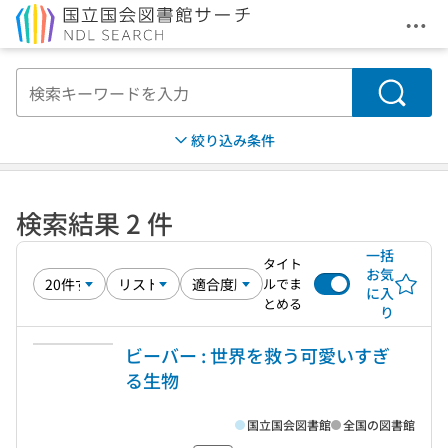
メニ
本文へ移動
検索
絞り込み条件
検索結果 2 件
一括
タイト
お気
ルでま
に入
とめる
り
ビーバー : 世界を救う可愛いすぎ
る生物
国立国会図書館
全国の図書館