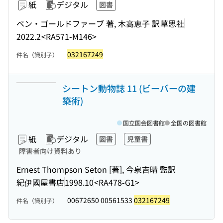
紙
デジタル
図書
ベン・ゴールドファーブ 著, 木高恵子 訳
草思社
2022.2
<RA571-M146>
032167249
件名（識別子）
シートン動物誌 11 (ビーバーの建
築術)
国立国会図書館
全国の図書館
紙
デジタル
図書
児童書
障害者向け資料あり
Ernest Thompson Seton [著], 今泉吉晴 監訳
紀伊國屋書店
1998.10
<RA478-G1>
00672650 00561533
032167249
件名（識別子）