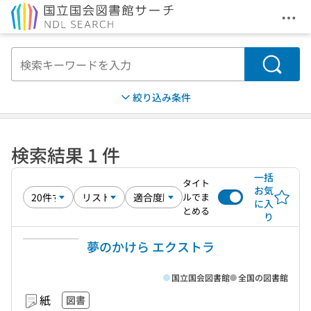
メニ
本文へ移動
検索
絞り込み条件
検索結果 1 件
一括
タイト
お気
ルでま
に入
とめる
り
夢のかけら エクストラ
国立国会図書館
全国の図書館
紙
図書