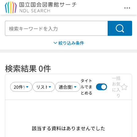
メニ
本文へ移動
検索
絞り込み条件
検索結果 0件
一括
タイト
お気
ルでま
に入
とめる
り
該当する資料はありませんでした