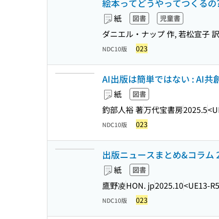
絵本ってどうやってつくるの
紙
図書
児童書
ダニエル・ナップ 作, 若松宣子 
023
NDC10版
AI出版は簡単ではない : A
紙
図書
釣部人裕 著
万代宝書房
2025.5
<U
023
NDC10版
出版ニュースまとめ&コラム 2
紙
図書
鷹野凌
HON. jp
2025.10
<UE13-R
023
NDC10版