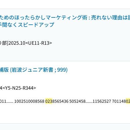
めのほったらかしマーケティング術 : 売れない理由は
で手間なくスピードアップ
り部]
2025.10
<UE11-R13>
版 (岩波ジュニア新書 ; 999)
4
<Y5-N25-R344>
11...
... 1002510008568
023
8565436 5052458...
...11562527 701148
0