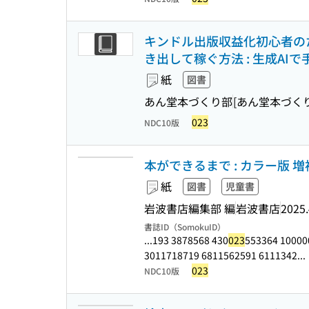
キンドル出版収益化初心者のた
き出して稼ぐ方法 : 生成AI
紙
図書
あん堂本づくり部
[あん堂本づく
023
NDC10版
本ができるまで : カラー版 増補
紙
図書
児童書
岩波書店編集部 編
岩波書店
2025.
書誌ID（SomokuID）
...193 3878568 430
023
553364 100000
3011718719 6811562591 6111342...
023
NDC10版