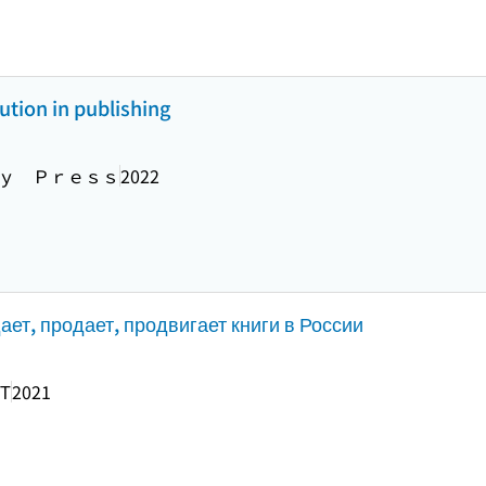
lution in publishing
ｙ Ｐｒｅｓｓ
2022
т, продает, продвигает книги в России
Т
2021