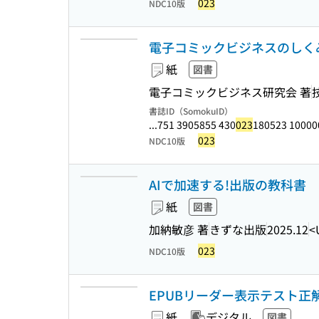
023
NDC10版
電子コミックビジネスのしくみ
紙
図書
電子コミックビジネス研究会 著
書誌ID（SomokuID）
...751 3905855 430
023
180523 10000
023
NDC10版
AIで加速する!出版の教科書
紙
図書
加納敏彦 著
きずな出版
2025.12
<
023
NDC10版
EPUBリーダー表示テスト正
紙
デジタル
図書