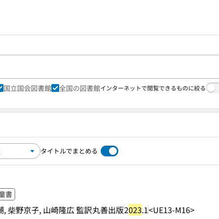
国立国会図書館
全国の図書館
インターネットで閲覧できるものに絞る
タイトルでまとめる
童書
 植村八潮, 柴野京子, 山崎隆広 監訳
丸善出版
2
023
.1
<UE13-M16>