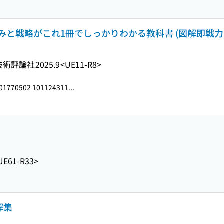
と戦略がこれ1冊でしっかりわかる教科書 (図解即戦力
技術評論社
2025.9
<UE11-R8>
01770502 101124311...
UE61-R33>
解集