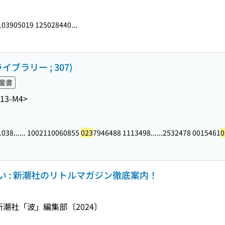
03905019 125028440...
ブラリー ; 307)
童書
13-M4>
038...
... 1002110060855
023
7946488 1113498...
...2532478 0015461
0
 : 新潮社のリトルマガジン徹底案内！
新潮社「波」編集部
〔2024〕