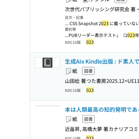
次世代パブリッシング研究会 著
目次・記事
... CSS Snapshot 2
023
に載っていない
要約等
...PUBリーダー表示テスト」（2
023
年
023
NDC10版
生成AIx Kindle出版 : 
紙
図書
山田稔 著
つた書房
2025.12
<UE11
023
NDC10版
本は人類最高の知的発明である
紙
図書
近藤昇, 高橋大夢 著
カナリアコミ
023
NDC10版