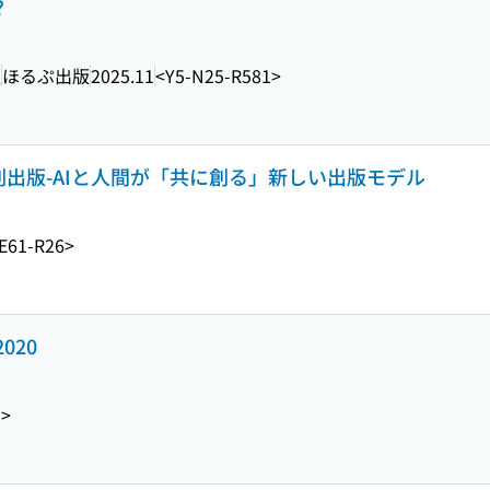
?
訳
ほるぷ出版
2025.11
<Y5-N25-R581>
I共創出版-AIと人間が「共に創る」新しい出版モデル
E61-R26>
020
5>