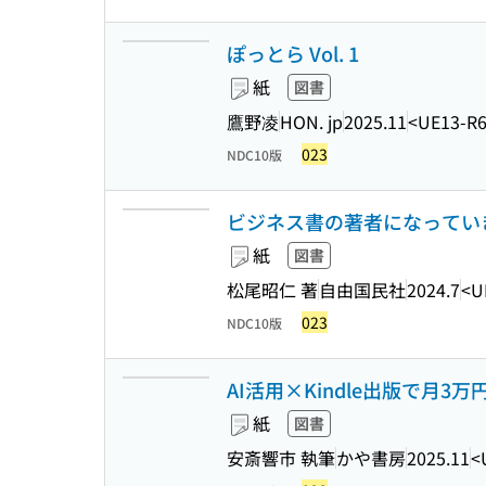
ぽっとら Vol. 1
紙
図書
鷹野凌
HON. jp
2025.11
<UE13-R
023
NDC10版
ビジネス書の著者になってい
紙
図書
松尾昭仁 著
自由国民社
2024.7
<U
023
NDC10版
AI活用×Kindle出版で月
紙
図書
安斎響市 執筆
かや書房
2025.11
<