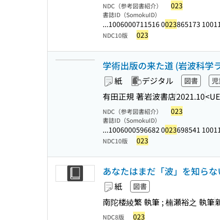
023
NDC（参考図書紹介）
書誌ID（SomokuID）
...1006000711516 0
023
865173 10011
023
NDC10版
学術出版の来た道 (岩波科学ライ
紙
デジタル
図書
児
有田正規 著
岩波書店
2021.10
<UE
023
NDC（参考図書紹介）
書誌ID（SomokuID）
...1006000596682 0
023
698541 10011
023
NDC10版
あなたはまだ「波」を知らない
紙
図書
南陀楼綾繁 執筆 ; 楠瀬裕之 執筆
023
NDC8版