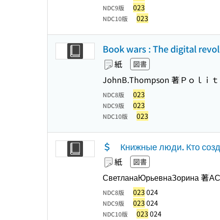
023
NDC9版
023
NDC10版
Book wars : The digital revo
紙
図書
JohnB.Thompson 著
Ｐｏｌｉｔ
023
NDC8版
023
NDC9版
023
NDC10版
＄ Книжные люди. Кто создае
紙
図書
СветланаЮрьевнаЗорина 著
АС
023
024
NDC8版
023
024
NDC9版
023
024
NDC10版