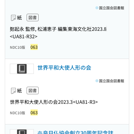
国立国会図書館
紙
図書
鄭起永 監修, 松浦恵子 編集
東海文化社
2023.8
<UA81-R32>
063
NDC10版
世界平和大使人形の会
国立国会図書館
紙
図書
世界平和大使人形の会
2023.3
<UA81-R3>
063
NDC10版
奈良日仏協会創立30周年記念誌