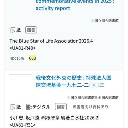
commemorative events in 2025 :
activity report
国立国会図書館
紙
図書
The Blue Star of Life Association
2026.4
<UA81-R40>
063
NDC10版
戦後文化外交の歴史 : 特殊法人国
際交流基金一九七二-二〇〇三
国立国会図書館
全国の図書館
紙
デジタル
図書
障害者向け資料あり
小川忠, 坂戸勝, 嶋根智章 編著
白水社
2026.2
<UA81-R31>