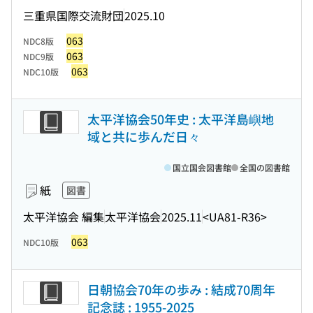
三重県国際交流財団
2025.10
063
NDC8版
063
NDC9版
063
NDC10版
太平洋協会50年史 : 太平洋島嶼地
域と共に歩んだ日々
国立国会図書館
全国の図書館
紙
図書
太平洋協会 編集
太平洋協会
2025.11
<UA81-R36>
063
NDC10版
日朝協会70年の歩み : 結成70周年
記念誌 : 1955-2025