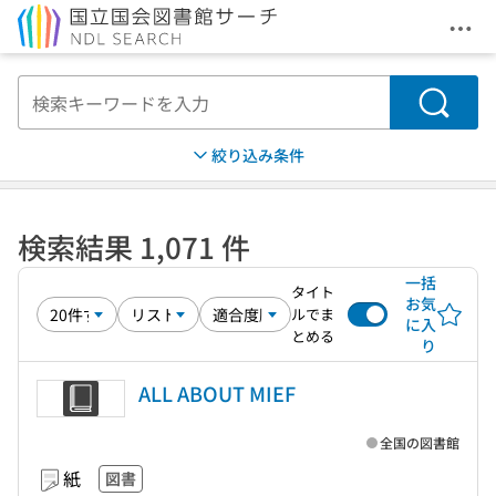
メニ
本文へ移動
検索
絞り込み条件
検索結果 1,071 件
一括
タイト
お気
ルでま
に入
とめる
り
ALL ABOUT MIEF
全国の図書館
紙
図書