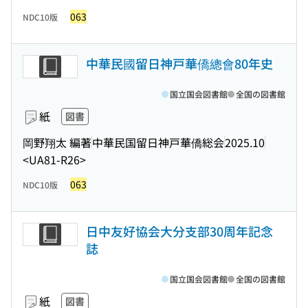
063
NDC10版
中華民國留日神戸華僑總會80年史
国立国会図書館
全国の図書館
紙
図書
岡野翔太 編著
中華民国留日神戸華僑総会
2025.10
<UA81-R26>
063
NDC10版
日中友好協会大分支部30周年記念
誌
国立国会図書館
全国の図書館
紙
図書