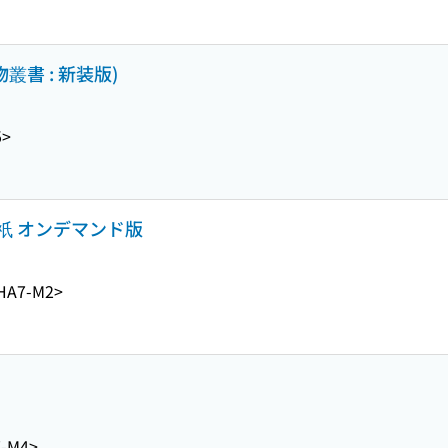
叢書 : 新装版)
5>
祇 オンデマンド版
HA7-M2>
-M4>