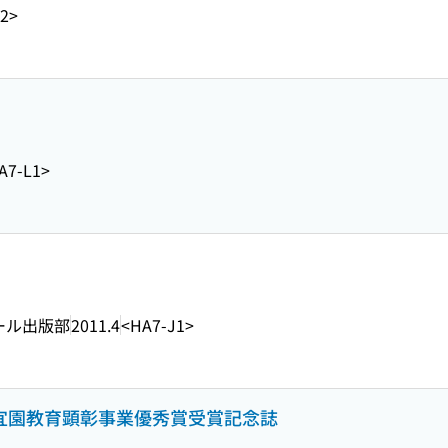
2>
A7-L1>
ール出版部
2011.4
<HA7-J1>
咸宜園教育顕彰事業優秀賞受賞記念誌