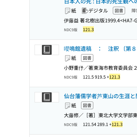
日本人の死 : 日本的死生観へ
紙
デジタル
図書
障
伊藤益 著
北樹出版
1999.4
<HA7-
121.3
NDC9版
嚶鳴館遺稿 ： 注釈 〔第８
紙
図書
小野重伃／著
東海市教育委員会
121.5 919.5 +
121.3
NDC9版
仙台藩儒学者芦東山の生涯と
紙
図書
大藤修／［著］
東北大学文学部
121.54 289.1 +
121.3
NDC9版