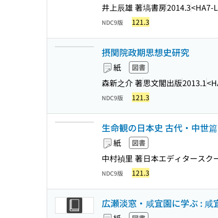
井上辰雄 著
塙書房
2014.3
<HA7-L
121.3
NDC9版
摂関院政期思想史研究
紙
図書
森新之介 著
思文閣出版
2013.1
<H
121.3
NDC9版
生命観の日本史 古代・中世篇
紙
図書
中村禎里 著
日本エディタースク
121.3
NDC9版
広瀬淡窓・咸宜園に学ぶ : 