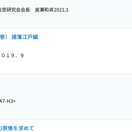
淡窓研究会会長 廣瀬和貞
2021.3
巻〕 諸藩江戸編
２０１９．９
A7-H3>
いの原像を求めて