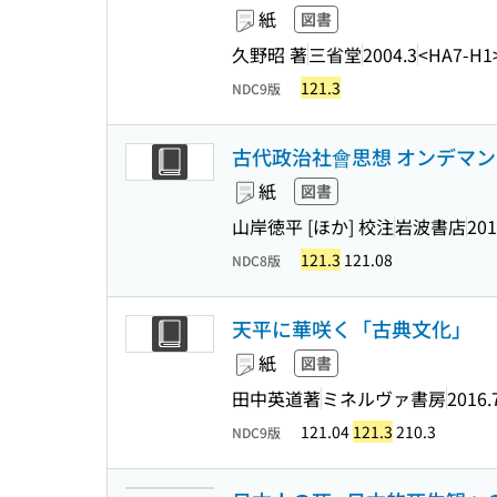
紙
図書
久野昭 著
三省堂
2004.3
<HA7-H1
121.3
NDC9版
古代政治社會思想 オンデマ
紙
図書
山岸徳平 [ほか] 校注
岩波書店
201
121.3
121.08
NDC8版
天平に華咲く「古典文化」
紙
図書
田中英道著
ミネルヴァ書房
2016.
121.04
121.3
210.3
NDC9版