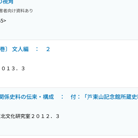
の視角
害者向け資料あり
G5>
巻〕 文人編 ： ２
２０１３．３
関係史料の伝来・構成 ： 付：「芦東山記念館所蔵史
東北文化研究室
２０１２．３