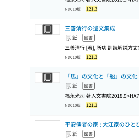
121.3
NDC10版
三善清行の遺文集成
紙
図書
三善清行 [著], 所功 訓読解説
方丈
121.3
NDC10版
「馬」の文化と「船」の文化 
紙
図書
福永光司 著
人文書院
2018.9
<HA7
121.3
NDC10版
平安儒者の家 : 大江家のひと
紙
図書