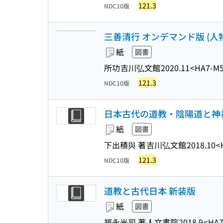
121.3
NDC10版
三善清行 オンデマンド版 (人物
紙
図書
所功
吉川弘文館
2020.11
<HA7-M
121.3
NDC10版
日本古代の道教・陰陽道と神
紙
図書
下出積與 著
吉川弘文館
2018.10
<
121.3
NDC10版
道教と古代日本 新装版
紙
図書
福永光司 著
人文書院
2018.9
<HA7