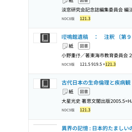
紙
図書
淡窓研究会記念誌編集委員会 編
121.3
NDC8版
嚶鳴館遺稿 ： 注釈 〔第９
紙
図書
小野重伃／著
東海市教育委員会
121.5 919.5 +
121.3
NDC9版
古代日本の生命倫理と疾病観
紙
図書
大星光史 著
思文閣出版
2005.5
<H
121.3
NDC9版
異界の記憶 : 日本的たまし