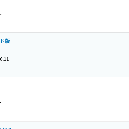
>
ンド版
6.11
7