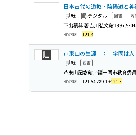
日本古代の道教・陰陽道と神
紙
デジタル
図書
障
下出積與 著
吉川弘文館
1997.9
<H
121.3
NDC9版
芦東山の生涯 ： 学問は人
紙
図書
芦東山記念館／編
一関市教育委
121.54 289.1 +
121.3
NDC9版