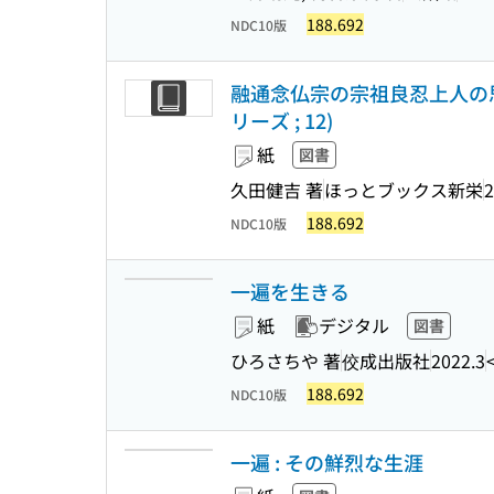
188.692
NDC10版
融通念仏宗の宗祖良忍上人の思
リーズ ; 12)
紙
図書
久田健吉 著
ほっとブックス新栄
2
188.692
NDC10版
一遍を生きる
紙
デジタル
図書
ひろさちや 著
佼成出版社
2022.3
188.692
NDC10版
一遍 : その鮮烈な生涯