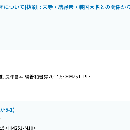
ついて[抜刷] : 末寺・結縁衆・戦国大名との関係から (北
雄, 長澤昌幸 編著
柏書房
2014.5
<HM251-L9>
5-1)
り
.5
<HM251-M10>