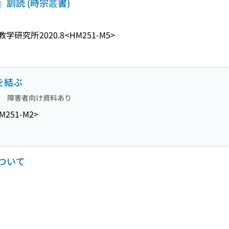
訓読 (時宗叢書)
教学研究所
2020.8
<HM251-M5>
を結ぶ
障害者向け資料あり
M251-M2>
ついて