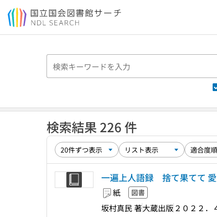
本文へ移動
検索結果 226 件
一遍上人語録 捨て果てて 
紙
図書
坂村真民 著
大蔵出版
２０２２．