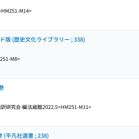
<HM251-M14>
 (歴史文化ライブラリー ; 338)
251-M8>
巻
語訳研究会 編
法藏館
2022.5
<HM251-M11>
平凡社選書 ; 238)