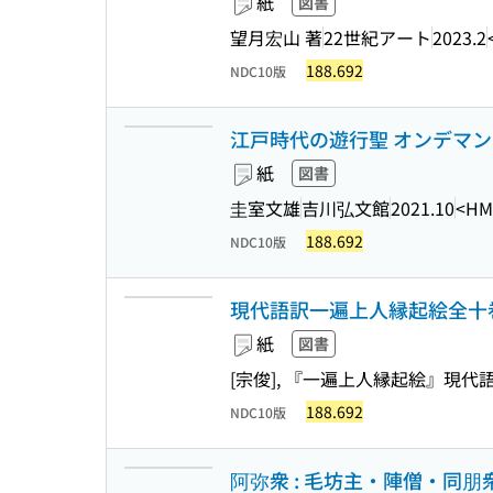
紙
図書
望月宏山 著
22世紀アート
2023.2
188.692
NDC10版
江戸時代の遊行聖 オンデマンド版
紙
図書
圭室文雄
吉川弘文館
2021.10
<HM
188.692
NDC10版
現代語訳一遍上人縁起絵全十
紙
図書
[宗俊], 『一遍上人縁起絵』現代
188.692
NDC10版
阿弥衆 : 毛坊主・陣僧・同朋衆 (