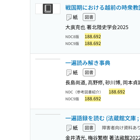
戦国期における越前の時衆教団に
紙
図書
大廣克也 著
北陸史学会
2025
188.692
NDC8版
188.692
NDC9版
一遍読み解き事典
紙
図書
長島尚道, 髙野修, 砂川博, 岡本貞
188.692
NDC（参考図書紹介）
188.692
NDC9版
一遍語録を読む (法蔵館文庫 ; か
紙
図書
障害者向け資料あ
金井清光, 梅谷繁樹 著
法藏館
2022