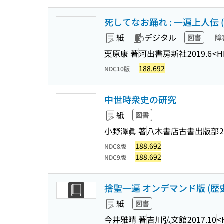
死してなお踊れ : 一遍上人伝 (河
紙
デジタル
図書
障
栗原康 著
河出書房新社
2019.6
<H
188.692
NDC10版
中世時衆史の研究
紙
図書
小野澤眞 著
八木書店古書出版部
2
188.692
NDC8版
188.692
NDC9版
捨聖一遍 オンデマンド版 (歴史
紙
図書
今井雅晴 著
吉川弘文館
2017.10
<