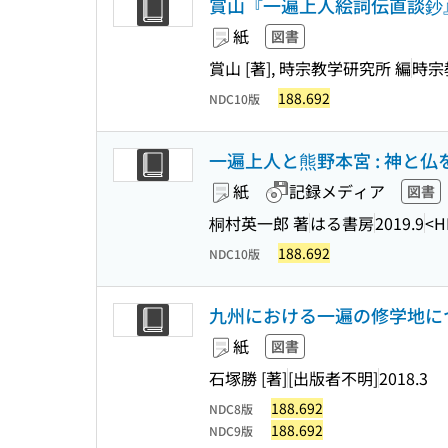
賞山『一遍上人絵詞伝直談鈔』
紙
図書
賞山 [著], 時宗教学研究所 編
時宗
188.692
NDC10版
一遍上人と熊野本宮 : 神と仏
紙
記録メディア
図書
桐村英一郎 著
はる書房
2019.9
<H
188.692
NDC10版
九州における一遍の修学地に
紙
図書
石塚勝 [著]
[出版者不明]
2018.3
188.692
NDC8版
188.692
NDC9版