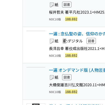
紙
図書
桜井哲夫 著
平凡社
2023.1
<HM25
188.692
NDC10版
一遍 : 念仏聖の姿、信仰のか
紙
デジタル
図書
長澤昌幸 著
佼成出版社
2021.1
<H
188.692
NDC10版
一遍 オンデマンド版 (人物叢書 
紙
図書
大橋俊雄
吉川弘文館
2020.11
<HM
188.692
NDC10版