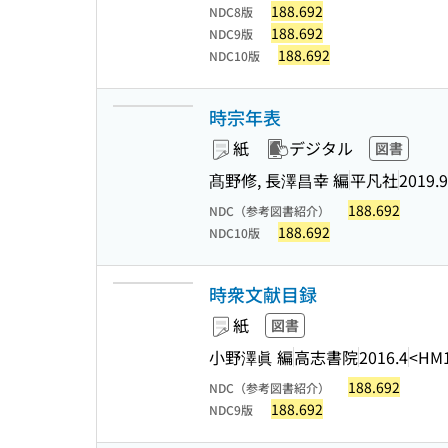
188.692
NDC8版
188.692
NDC9版
188.692
NDC10版
時宗年表
紙
デジタル
図書
髙野修, 長澤昌幸 編
平凡社
2019.9
188.692
NDC（参考図書紹介）
188.692
NDC10版
時衆文献目録
紙
図書
小野澤眞 編
高志書院
2016.4
<HM1
188.692
NDC（参考図書紹介）
188.692
NDC9版