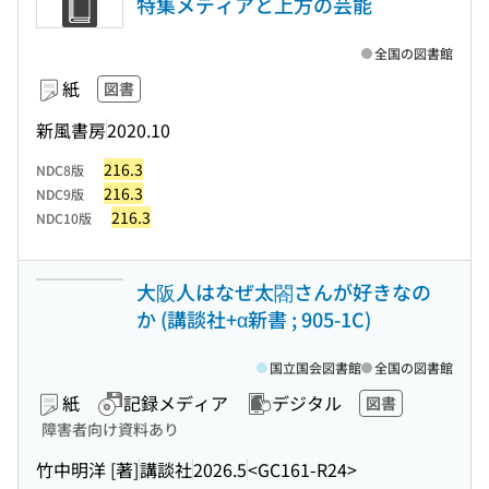
特集メディアと上方の芸能
全国の図書館
紙
図書
新風書房
2020.10
216.3
NDC8版
216.3
NDC9版
216.3
NDC10版
大阪人はなぜ太閤さんが好きなの
か (講談社+α新書 ; 905-1C)
国立国会図書館
全国の図書館
紙
記録メディア
デジタル
図書
障害者向け資料あり
竹中明洋 [著]
講談社
2026.5
<GC161-R24>