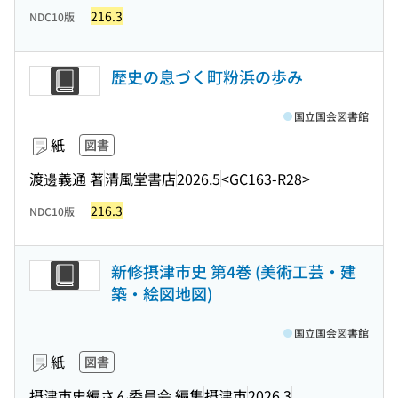
216.3
NDC10版
歴史の息づく町粉浜の歩み
国立国会図書館
紙
図書
渡邊義通 著
清風堂書店
2026.5
<GC163-R28>
216.3
NDC10版
新修摂津市史 第4巻 (美術工芸・建
築・絵図地図)
国立国会図書館
紙
図書
摂津市史編さん委員会 編集
摂津市
2026.3