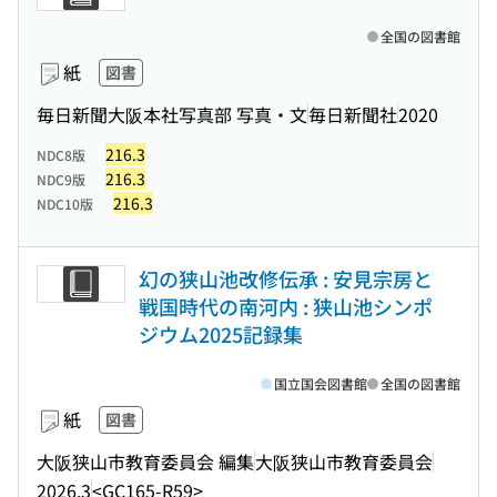
全国の図書館
紙
図書
毎日新聞大阪本社写真部 写真・文
毎日新聞社
2020
216.3
NDC8版
216.3
NDC9版
216.3
NDC10版
幻の狭山池改修伝承 : 安見宗房と
戦国時代の南河内 : 狭山池シンポ
ジウム2025記録集
国立国会図書館
全国の図書館
紙
図書
大阪狭山市教育委員会 編集
大阪狭山市教育委員会
2026.3
<GC165-R59>