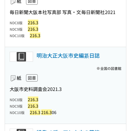
紙
図書
毎日新聞大阪本社写真部 写真・文
毎日新聞社
2021
216.3
NDC8版
216.3
NDC9版
216.3
NDC10版
明治大正大阪市史編纂日誌
全国の図書館
紙
図書
大阪市史料調査会
2021.3
216.3
NDC8版
216.3
NDC9版
216.3
216.3
06
NDC10版