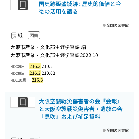
国史跡飯盛城跡 : 歴史的価値と今
後の活用を語る
全国の図書館
紙
図書
大東市産業・文化部生涯学習課 編
大東市産業・文化部生涯学習課
2022.10
216.3
210.2
NDC8版
216.3
210.02
NDC9版
216.3
NDC10版
大阪空襲戦災傷害者の会『会報』
と大阪空襲戦災傷害者・遺族の会
『息吹』および補足資料
全国の図書館