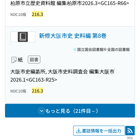
柏原市立歴史資料館 編集
柏原市
2026.3
<GC165-R66>
216.3
NDC10版
新修大阪市史 史料編 第8巻
国立国会図書館
全国の図書館
紙
図書
大阪市史編纂所, 大阪市史料調査会 編集
大阪市
2026.1
<GC163-R25>
216.3
NDC10版
もっと見る（21件目～）
書誌情報を一括出力
RSS
RSS