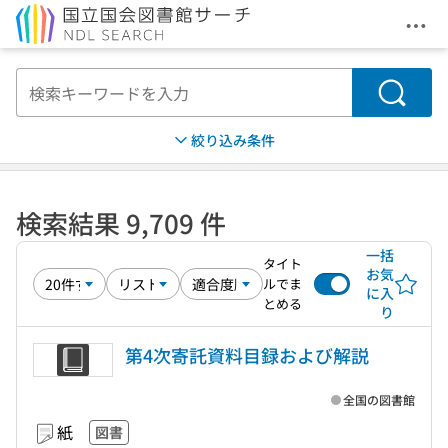
メニ
本文へ移動
検索
絞り込み条件
検索結果 9,709 件
一括
タイト
お気
ルでま
に入
とめる
り
第4次寄託資料目録および解説
全国の図書館
紙
図書