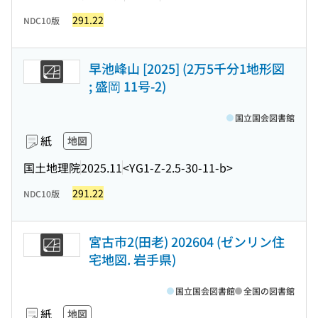
291.22
NDC10版
早池峰山 [2025] (2万5千分1地形図
; 盛岡 11号-2)
国立国会図書館
紙
地図
国土地理院
2025.11
<YG1-Z-2.5-30-11-b>
291.22
NDC10版
宮古市2(田老) 202604 (ゼンリン住
宅地図. 岩手県)
国立国会図書館
全国の図書館
紙
地図