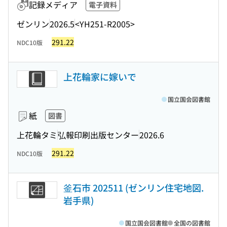
記録メディア
電子資料
ゼンリン
2026.5
<YH251-R2005>
291.22
NDC10版
上花輪家に嫁いで
国立国会図書館
紙
図書
上花輪タミ
弘報印刷出版センター
2026.6
291.22
NDC10版
釜石市 202511 (ゼンリン住宅地図.
岩手県)
国立国会図書館
全国の図書館