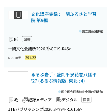
文化講座集録 : 一関ふるさと学習
院 第9編
国立国会図書館
紙
図書
一関文化会議所
2026.3
<GC19-R45>
291.22
NDC10版
るるぶ岩手 : 盛岡平泉花巻八幡平
'27 (るるぶ情報版. 東北 ; 4)
国立国会図書館
全国の図書館
紙
記録メディア
デジタル
図書
JTBパブリッシング
2026.3
<Y94-R16156>