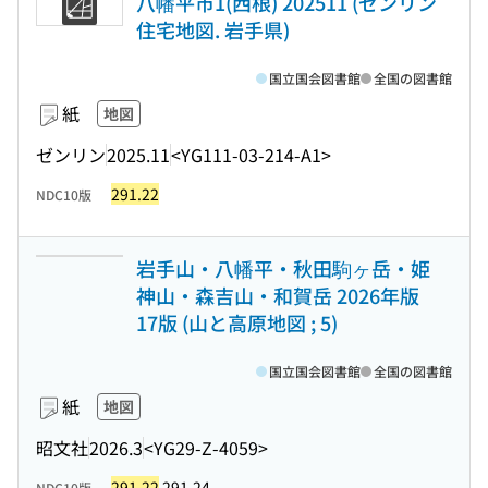
八幡平市1(西根) 202511 (ゼンリン
住宅地図. 岩手県)
国立国会図書館
全国の図書館
紙
地図
ゼンリン
2025.11
<YG111-03-214-A1>
291.22
NDC10版
岩手山・八幡平・秋田駒ヶ岳・姫
神山・森吉山・和賀岳 2026年版
17版 (山と高原地図 ; 5)
国立国会図書館
全国の図書館
紙
地図
昭文社
2026.3
<YG29-Z-4059>
291.22
291.24
NDC10版