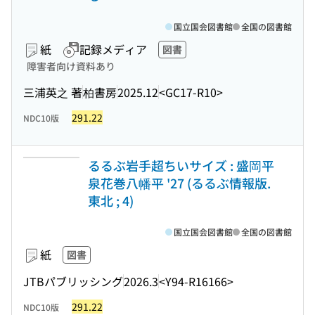
国立国会図書館
全国の図書館
紙
記録メディア
図書
障害者向け資料あり
三浦英之 著
柏書房
2025.12
<GC17-R10>
291.22
NDC10版
るるぶ岩手超ちいサイズ : 盛岡平
泉花巻八幡平 '27 (るるぶ情報版.
東北 ; 4)
国立国会図書館
全国の図書館
紙
図書
JTBパブリッシング
2026.3
<Y94-R16166>
291.22
NDC10版