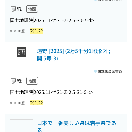
紙
地図
国土地理院
2025.11
<YG1-Z-2.5-30-7-d>
291.22
NDC10版
遠野 [2025] (2万5千分1地形図 ; 一
関 5号-3)
国立国会図書館
紙
地図
国土地理院
2025.11
<YG1-Z-2.5-31-5-c>
291.22
NDC10版
日本で一番美しい県は岩手県であ
る