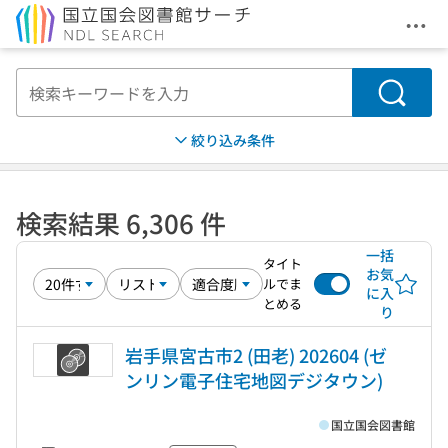
メニ
本文へ移動
検索
絞り込み条件
検索結果 6,306 件
一括
タイト
お気
ルでま
に入
とめる
り
岩手県宮古市2 (田老) 202604 (ゼ
ンリン電子住宅地図デジタウン)
国立国会図書館