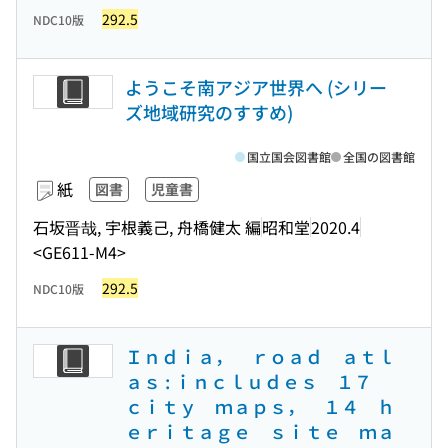
292.5
NDC10版
ようこそ南アジア世界へ (シリー
ズ地域研究のすすめ)
国立国会図書館
全国の図書館
紙
図書
児童書
石坂晋哉, 宇根義己, 舟橋健太 編
昭和堂
2020.4
<GE611-M4>
292.5
NDC10版
Ｉｎｄｉａ， ｒｏａｄ ａｔｌ
ａｓ : ｉｎｃｌｕｄｅｓ １７
ｃｉｔｙ ｍａｐｓ， １４ ｈ
ｅｒｉｔａｇｅ ｓｉｔｅ ｍａ