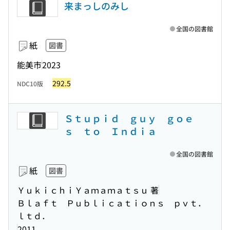
来まっしのみし
全国の図書館
紙
図書
能美市
2023
292.5
NDC10版
Ｓｔｕｐｉｄ ｇｕｙ ｇｏｅ
ｓ ｔｏ Ｉｎｄｉａ
全国の図書館
紙
図書
ＹｕｋｉｃｈｉＹａｍａｍａｔｓｕ 著
Ｂｌａｆｔ Ｐｕｂｌｉｃａｔｉｏｎｓ ｐｖｔ．
ｌｔｄ．
2011