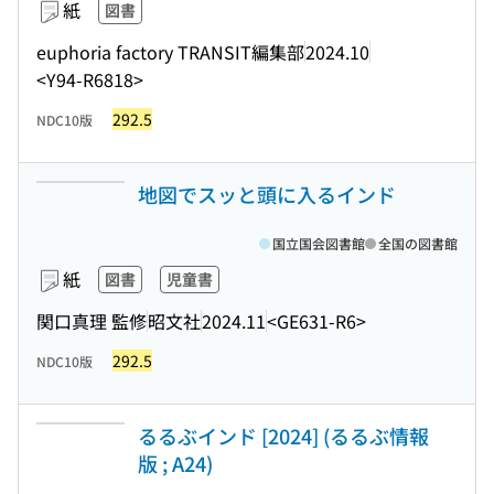
紙
図書
euphoria factory TRANSIT編集部
2024.10
<Y94-R6818>
292.5
NDC10版
地図でスッと頭に入るインド
国立国会図書館
全国の図書館
紙
図書
児童書
関口真理 監修
昭文社
2024.11
<GE631-R6>
292.5
NDC10版
るるぶインド [2024] (るるぶ情報
版 ; A24)