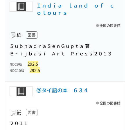
Ｉｎｄｉａ ｌａｎｄ ｏｆ ｃ
ｏｌｏｕｒｓ
全国の図書館
紙
図書
ＳｕｂｈａｄｒａＳｅｎＧｕｐｔａ 著
Ｂｒｉｊｂａｓｉ Ａｒｔ Ｐｒｅｓｓ
２０１３
292.5
NDC9版
292.5
NDC10版
＠タイ語の本 ６３４
全国の図書館
紙
図書
２０１１