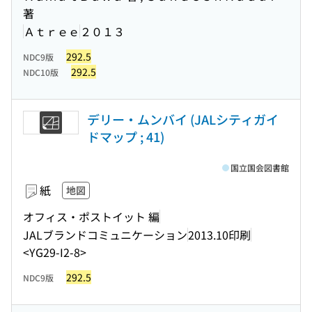
著
Ａｔｒｅｅ
２０１３
292.5
NDC9版
292.5
NDC10版
デリー・ムンバイ (JALシティガイ
ドマップ ; 41)
国立国会図書館
紙
地図
オフィス・ポストイット 編
JALブランドコミュニケーション
2013.10印刷
<YG29-I2-8>
292.5
NDC9版