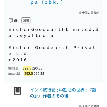
ｐｓ 〔ｐｂｋ．〕
全国の図書館
紙
図書
ＥｉｃｈｅｒＧｏｏｄｅａｒｔｈＬｉｍｉｔｅｄ ; Ｓ
ｕｒｖｅｙｏｆＩｎｄｉａ
Ｅｉｃｈｅｒ Ｇｏｏｄｅａｒｔｈ Ｐｒｉｖａｔ
ｅ Ｌｔｄ．
ｃ２０１６
292.5
290.38
NDC8版
292.5
290.38
NDC10版
インド旅行記 ; 中勘助の世界 : 『銀
の匙』作者のその後
全国の図書館