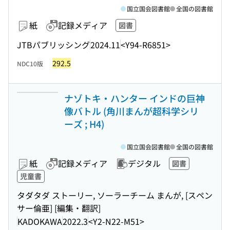
国立国会図書館
全国の図書館
紙
記録メディア
図書
JTBパブリッシング
2024.11
<Y94-R6851>
292.5
NDC10版
ナゾトキ・ハンター インドの巨神
像バトル (角川まんが超科学シリ
ーズ ; H4)
国立国会図書館
全国の図書館
紙
記録メディア
デジタル
図書
児童書
タダタダ ストーリー, ソーラーチーム まんが, [スペン
サー倫亜] [編集・翻訳]
KADOKAWA
2022.3
<Y2-N22-M51>