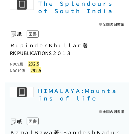
Ｔｈｅ Ｓｐｌｅｎｄｏｕｒｓ
ｏｆ Ｓｏｕｔｈ Ｉｎｄｉａ
全国の図書館
紙
図書
ＲｕｐｉｎｄｅｒＫｈｕｌｌａｒ 著
RK PUBLICATIONS
２０１３
292.5
NDC9版
292.5
NDC10版
ＨＩＭＡＬＡＹＡ : Ｍｏｕｎｔａ
ｉｎｓ ｏｆ ｌｉｆｅ
全国の図書館
紙
図書
ＫａｍａｌＢａｗａ 著 ; ＳａｎｄｅｓｈＫａｄｕｒ