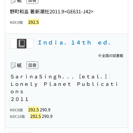
紙
図書
野町和嘉 著
新潮社
2011.9
<GE631-J42>
292.5
NDC9版
Ｉｎｄｉａ． １４ｔｈ ｅｄ．
全国の図書館
紙
図書
ＳａｒｉｎａＳｉｎｇｈ．．．［ｅｔａｌ．］
Ｌｏｎｅｌｙ Ｐｌａｎｅｔ Ｐｕｂｌｉｃａｔｉ
ｏｎｓ
２０１１
292.5
290.9
NDC8版
292.5
290.9
NDC10版