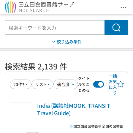
メニ
本文へ移動
検索
絞り込み条件
検索結果 2,139 件
一括
タイト
お気
ルでま
に入
とめる
り
India (講談社MOOK. TRANSIT
Travel Guide)
国立国会図書館
全国の図書館