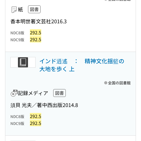
紙
図書
香本明世著
文芸社
2016.3
292.5
NDC8版
292.5
NDC9版
インド逍遙 ： 精神文化揺籃の
大地を歩く 上
全国の図書館
記録メディア
図書
須貝 光夫／著
中西出版
2014.8
292.5
NDC8版
292.5
NDC9版