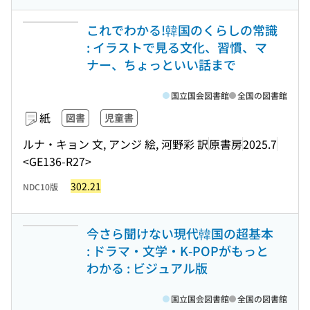
これでわかる!韓国のくらしの常識
: イラストで見る文化、習慣、マ
ナー、ちょっといい話まで
国立国会図書館
全国の図書館
紙
図書
児童書
ルナ・キョン 文, アンジ 絵, 河野彩 訳
原書房
2025.7
<GE136-R27>
302.21
NDC10版
今さら聞けない現代韓国の超基本
: ドラマ・文学・K-POPがもっと
わかる : ビジュアル版
国立国会図書館
全国の図書館