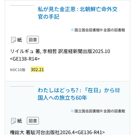
私が見た金正恩 : 北朝鮮亡命外交
官の手記
国立国会図書館
全国の図書館
紙
図書
リイルギュ 著, 李相哲 訳
産経新聞出版
2025.10
<GE138-R14>
302.21
NDC10版
わたしはどっち? : 「在日」から韓
国人への旅立ち60年
国立国会図書館
全国の図書館
紙
図書
権鎔大 著
駿河台出版社
2026.4
<GE136-R41>