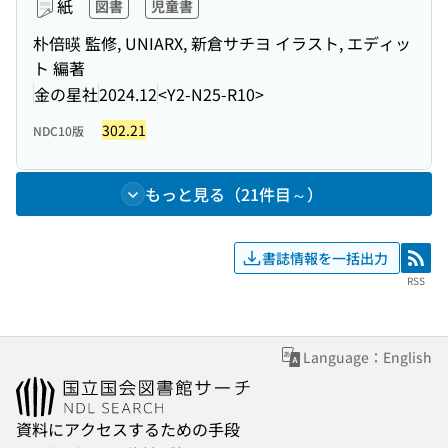
紙
図書
児童書
朴倍暎 監修, UNIARX, 新倉サチヨ イラスト, エディッ
ト 編著
金の星社
2024.12
<Y2-N25-R10>
302.21
NDC10版
もっと見る（21件目～）
書誌情報を一括出力
RSS
RSS
Language：English
資料にアクセスするための手段