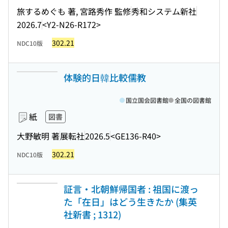
旅するめぐも 著, 宮路秀作 監修
秀和システム新社
2026.7
<Y2-N26-R172>
302.21
NDC10版
体験的日韓比較儒教
国立国会図書館
全国の図書館
紙
図書
大野敏明 著
展転社
2026.5
<GE136-R40>
302.21
NDC10版
証言・北朝鮮帰国者 : 祖国に渡っ
た「在日」はどう生きたか (集英
社新書 ; 1312)