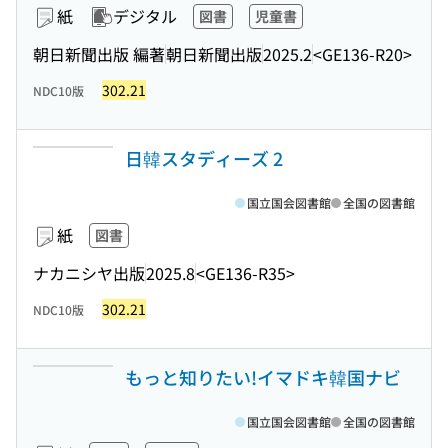
紙
デジタル
図書
児童書
朝日新聞出版 編著
朝日新聞出版
2025.2
<GE136-R20>
302.21
NDC10版
日韓スタディーズ 2
国立国会図書館
全国の図書館
紙
図書
ナカニシヤ出版
2025.8
<GE136-R35>
302.21
NDC10版
もっと知りたい!イマドキ韓国ナビ
国立国会図書館
全国の図書館