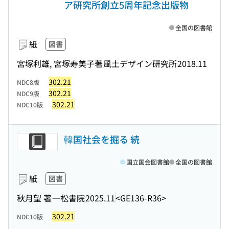
ア研究所創立5周年記念出版物
全国の図書館
紙
図書
宮塚利雄, 宮塚寿美子著
風土デザイン研究所
2018.11
302.21
NDC8版
302.21
NDC9版
302.21
NDC10版
韓国社会を掘る 続
国立国会図書館
全国の図書館
紙
図書
秋月望 著
一松書院
2025.11
<GE136-R36>
302.21
NDC10版