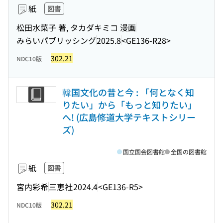
紙
図書
松田水菜子 著, タカダキミコ 漫画
みらいパブリッシング
2025.8
<GE136-R28>
302.21
NDC10版
韓国文化の昔と今 : 「何となく知
りたい」から「もっと知りたい」
へ! (広島修道大学テキストシリー
ズ)
国立国会図書館
全国の図書館
紙
図書
宮内彩希
三恵社
2024.4
<GE136-R5>
302.21
NDC10版