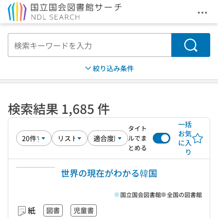
メニ
本文へ移動
検索
絞り込み条件
検索結果 1,685 件
一括
タイト
お気
ルでま
に入
とめる
り
世界の現在がわかる韓国
国立国会図書館
全国の図書館
紙
図書
児童書