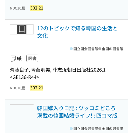
302.21
NDC10版
12のトピックで知る韓国の生活と
文化
国立国会図書館
全国の図書館
紙
図書
齊藤良子, 齊藤明美, 朴志沇
朝日出版社
2026.1
<GE136-R44>
302.21
NDC10版
韓国嫁入り日記 : ツッコミどころ
満載の韓国結婚ライフ! : 四コマ版
国立国会図書館
全国の図書館