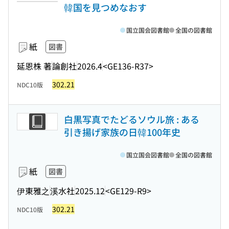
韓国を見つめなおす
国立国会図書館
全国の図書館
紙
図書
延恩株 著
論創社
2026.4
<GE136-R37>
302.21
NDC10版
白黒写真でたどるソウル旅 : ある
引き揚げ家族の日韓100年史
国立国会図書館
全国の図書館
紙
図書
伊東雅之
溪水社
2025.12
<GE129-R9>
302.21
NDC10版