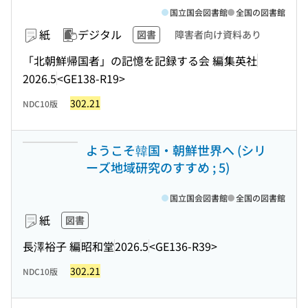
国立国会図書館
全国の図書館
紙
デジタル
図書
障害者向け資料あり
「北朝鮮帰国者」の記憶を記録する会 編
集英社
2026.5
<GE138-R19>
302.21
NDC10版
ようこそ韓国・朝鮮世界へ (シリ
ーズ地域研究のすすめ ; 5)
国立国会図書館
全国の図書館
紙
図書
長澤裕子 編
昭和堂
2026.5
<GE136-R39>
302.21
NDC10版