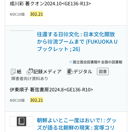
成川彩 著
クオン
2024.10
<GE136-R13>
302.21
NDC10版
往還する日韓文化 : 日本文化開放
から韓流ブームまで (FUKUOKA U
ブックレット ; 26)
国立国会図書館
全国の図書館
紙
記録メディア
デジタル
図書
障害者向け資料あり
伊東順子 著
弦書房
2024.8
<GE136-R10>
302.21
NDC10版
朝鮮よいとこ一度はおいで! : グッ
ズが語る北朝鮮の現実 : 宮塚コリ