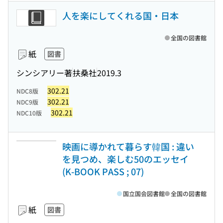
人を楽にしてくれる国・日本
全国の図書館
紙
図書
シンシアリー著
扶桑社
2019.3
302.21
NDC8版
302.21
NDC9版
302.21
NDC10版
映画に導かれて暮らす韓国 : 違い
を見つめ、楽しむ50のエッセイ
(K-BOOK PASS ; 07)
国立国会図書館
全国の図書館
紙
図書