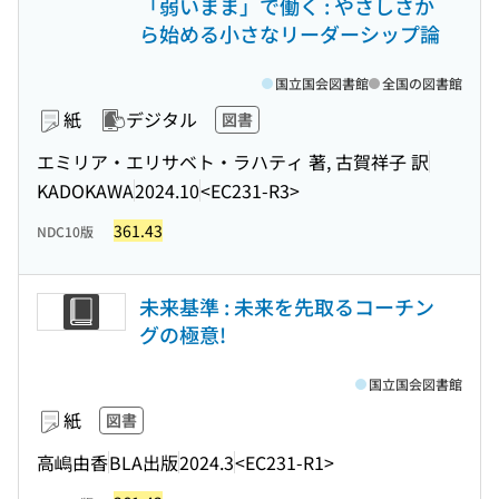
「弱いまま」で働く : やさしさか
ら始める小さなリーダーシップ論
国立国会図書館
全国の図書館
紙
デジタル
図書
エミリア・エリサベト・ラハティ 著, 古賀祥子 訳
KADOKAWA
2024.10
<EC231-R3>
361.43
NDC10版
未来基準 : 未来を先取るコーチン
グの極意!
国立国会図書館
紙
図書
高嶋由香
BLA出版
2024.3
<EC231-R1>