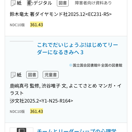
紙
デジタル
図書
障害者向け資料あり
鈴木竜太 著
ダイヤモンド社
2025.12
<EC231-R5>
361.43
NDC10版
これでだいじょうぶ!はじめてリー
ダーになるきみへ 3
国立国会図書館
全国の図書館
紙
図書
児童書
鹿嶋真弓 監修, 渋谷唯子 文, よこてさとめ マンガ・イ
ラスト
汐文社
2025.2
<Y1-N25-R164>
361.43
NDC10版
チームとリーダーシップの心理学