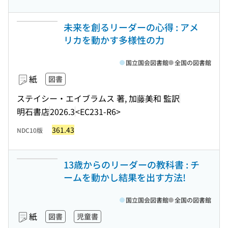
未来を創るリーダーの心得 : アメ
リカを動かす多様性の力
国立国会図書館
全国の図書館
紙
図書
ステイシー・エイブラムス 著, 加藤美和 監訳
明石書店
2026.3
<EC231-R6>
361.43
NDC10版
13歳からのリーダーの教科書 : チ
ームを動かし結果を出す方法!
国立国会図書館
全国の図書館
紙
図書
児童書