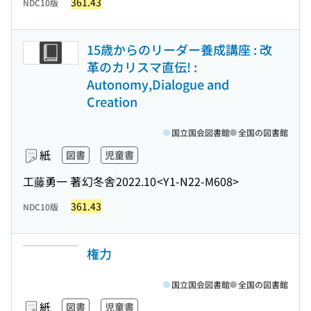
361.43
NDC10版
15歳からのリーダー養成講座 : 改
革のカリスマ直伝! :
Autonomy,Dialogue and
Creation
国立国会図書館
全国の図書館
紙
図書
児童書
工藤勇一 著
幻冬舎
2022.10
<Y1-N22-M608>
361.43
NDC10版
権力
国立国会図書館
全国の図書館
紙
図書
児童書