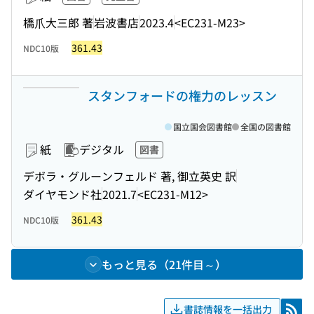
橋爪大三郎 著
岩波書店
2023.4
<EC231-M23>
361.43
NDC10版
スタンフォードの権力のレッスン
国立国会図書館
全国の図書館
紙
デジタル
図書
デボラ・グルーンフェルド 著, 御立英史 訳
ダイヤモンド社
2021.7
<EC231-M12>
361.43
NDC10版
もっと見る（21件目～）
書誌情報を一括出力