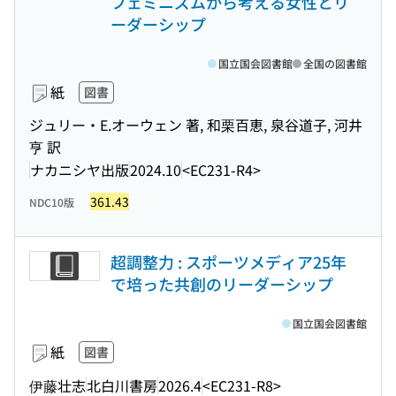
フェミニズムから考える女性とリ
ーダーシップ
国立国会図書館
全国の図書館
紙
図書
ジュリー・E.オーウェン 著, 和栗百恵, 泉谷道子, 河井
亨 訳
ナカニシヤ出版
2024.10
<EC231-R4>
361.43
NDC10版
超調整力 : スポーツメディア25年
で培った共創のリーダーシップ
国立国会図書館
紙
図書
伊藤壮志
北白川書房
2026.4
<EC231-R8>