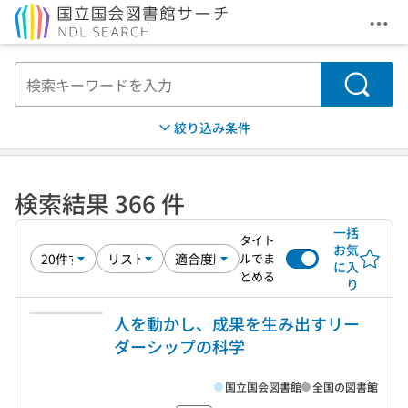
メニ
本文へ移動
検索
絞り込み条件
検索結果 366 件
一括
タイト
お気
ルでま
に入
とめる
り
人を動かし、成果を生み出すリー
ダーシップの科学
国立国会図書館
全国の図書館