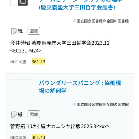
(慶應義塾大学三田哲学会叢書)
国立国会図書館
全国の図書館
紙
図書
今井芳昭 著
慶應義塾大学三田哲学会
2023.11
<EC231-M24>
361.43
NDC10版
バウンダリースパニング : 協働現
場の解剖学
国立国会図書館
全国の図書館
紙
図書
菅野拓 [ほか] 編
ナカニシヤ出版
2026.3
<xxx>
361.43
NDC10版