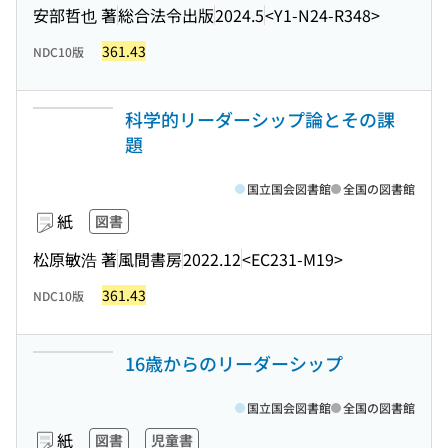
安部哲也 著
総合法令出版
2024.5
<Y1-N24-R348>
361.43
NDC10版
科学的リーダーシップ論とその課
題
国立国会図書館
全国の図書館
紙
図書
松原敏浩 著
風間書房
2022.12
<EC231-M19>
361.43
NDC10版
16歳からのリーダーシップ
国立国会図書館
全国の図書館
紙
図書
児童書