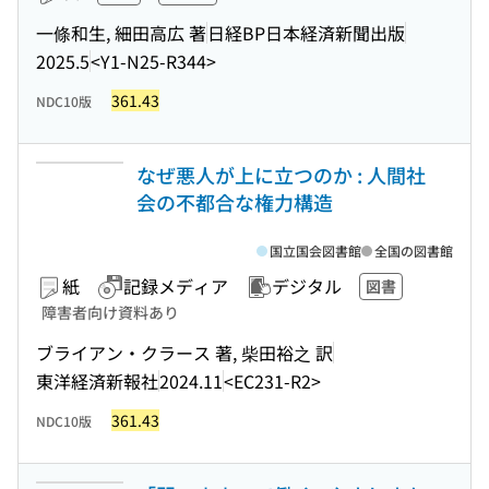
一條和生, 細田高広 著
日経BP日本経済新聞出版
2025.5
<Y1-N25-R344>
361.43
NDC10版
なぜ悪人が上に立つのか : 人間社
会の不都合な権力構造
国立国会図書館
全国の図書館
紙
記録メディア
デジタル
図書
障害者向け資料あり
ブライアン・クラース 著, 柴田裕之 訳
東洋経済新報社
2024.11
<EC231-R2>
361.43
NDC10版