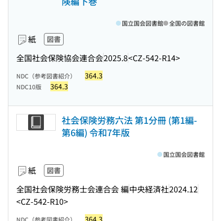
険編下巻
国立国会図書館
全国の図書館
紙
図書
全国社会保険協会連合会
2025.8
<CZ-542-R14>
364.3
NDC（参考図書紹介）
364.3
NDC10版
社会保険労務六法 第1分冊 (第1編-
第6編) 令和7年版
国立国会図書館
紙
図書
全国社会保険労務士会連合会 編
中央経済社
2024.12
<CZ-542-R10>
364.3
NDC（参考図書紹介）