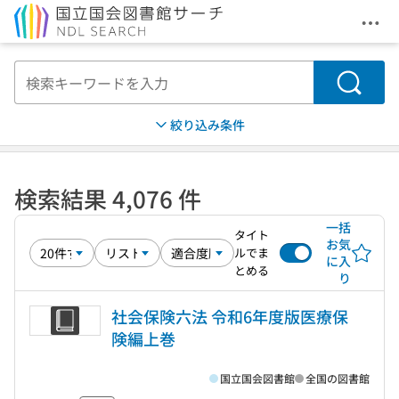
メニ
本文へ移動
検索
絞り込み条件
検索結果 4,076 件
一括
タイト
お気
ルでま
に入
とめる
り
社会保険六法 令和6年度版医療保
険編上巻
国立国会図書館
全国の図書館