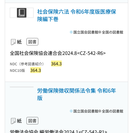
社会保険六法 令和6年度版医療保
険編下巻
国立国会図書館
全国の図書館
紙
図書
全国社会保険協会連合会
2024.8
<CZ-542-R6>
364.3
NDC（参考図書紹介）
364.3
NDC10版
労働保険徴収関係法令集 令和6年
版
国立国会図書館
全国の図書館
紙
図書
労働法令協会 編
労働法令
2024.1
<CZ-542-R1>