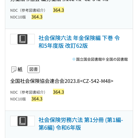
364.3
NDC（参考図書紹介）
364.3
NDC10版
社会保険六法 年金保険編 下巻 令
和5年度版 改訂62版
国立国会図書館
全国の図書館
紙
図書
全国社会保険協会連合会
2023.8
<CZ-542-M48>
364.3
NDC（参考図書紹介）
364.3
NDC10版
社会保険労務六法 第1分冊 (第1編-
第6編) 令和6年版