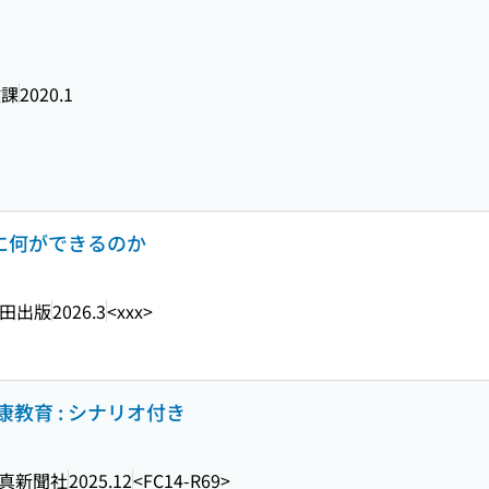
健課
2020.1
校に何ができるのか
田出版
2026.3
<xxx>
教育 : シナリオ付き
真新聞社
2025.12
<FC14-R69>