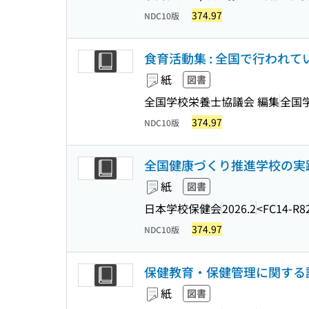
374.97
NDC10版
食育活動集 : 全国で行われて
紙
図書
全国学校栄養士協議会 編集
全国
374.97
NDC10版
全国健康づくり推進学校の実践 
紙
図書
日本学校保健会
2026.2
<FC14-R8
374.97
NDC10版
保健教育・保健管理に関する
紙
図書