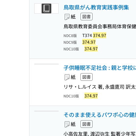
鳥取県がん教育実践事例集
紙
図書
鳥取県教育委員会事務局体育保
T374
374.97
NDC8版
374.97
NDC9版
374.97
NDC10版
子供睡眠不足社会 : 親と学
紙
図書
リサ・L.ルイス 著, 永盛鷹司 訳
太
374.97
NDC10版
そのまま使えるパワポ心の健康
紙
図書
小高佐友里, 渡辺弥生 監著
少年写