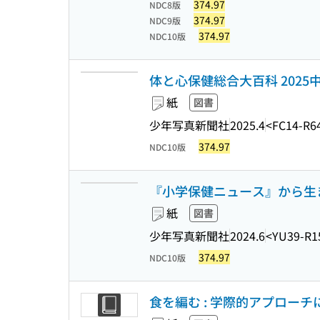
374.97
NDC8版
374.97
NDC9版
374.97
NDC10版
体と心保健総合大百科 2025
紙
図書
少年写真新聞社
2025.4
<FC14-R6
374.97
NDC10版
『小学保健ニュース』から生
紙
図書
少年写真新聞社
2024.6
<YU39-R1
374.97
NDC10版
食を編む : 学際的アプロー