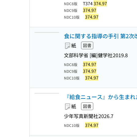
T374
374.97
NDC8版
374.97
NDC9版
374.97
NDC10版
食に関する指導の手引 第2次
紙
図書
文部科学省 [編]
健学社
2019.8
374.97
NDC8版
374.97
NDC9版
374.97
NDC10版
『給食ニュース』から生まれ
紙
図書
少年写真新聞社
2026.7
374.97
NDC10版