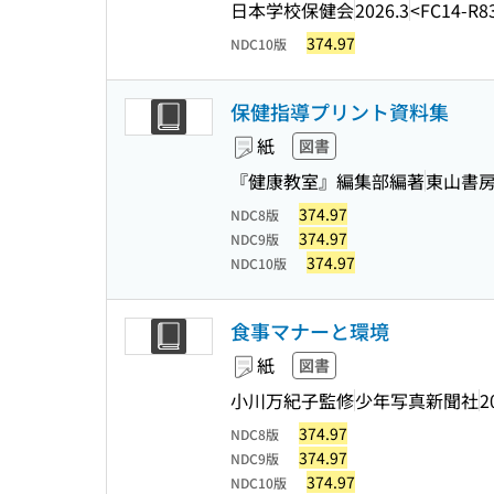
日本学校保健会
2026.3
<FC14-R8
374.97
NDC10版
保健指導プリント資料集
紙
図書
『健康教室』編集部編著
東山書
374.97
NDC8版
374.97
NDC9版
374.97
NDC10版
食事マナーと環境
紙
図書
小川万紀子監修
少年写真新聞社
2
374.97
NDC8版
374.97
NDC9版
374.97
NDC10版