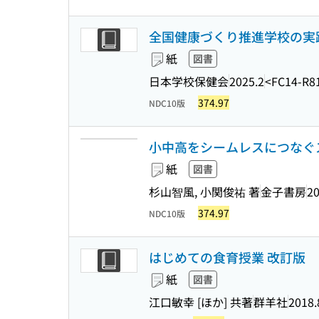
全国健康づくり推進学校の実践 
紙
図書
日本学校保健会
2025.2
<FC14-R8
374.97
NDC10版
小中高をシームレスにつなぐ
紙
図書
杉山智風, 小関俊祐 著
金子書房
20
374.97
NDC10版
はじめての食育授業 改訂版
紙
図書
江口敏幸 [ほか] 共著
群羊社
2018.