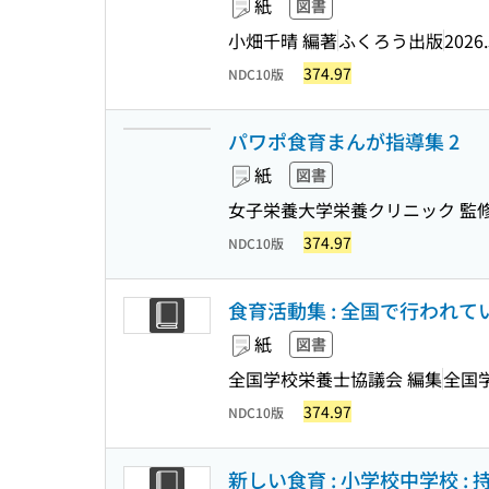
紙
図書
小畑千晴 編著
ふくろう出版
2026.
374.97
NDC10版
パワポ食育まんが指導集 2
紙
図書
女子栄養大学栄養クリニック 監
374.97
NDC10版
食育活動集 : 全国で行われてい
紙
図書
全国学校栄養士協議会 編集
全国
374.97
NDC10版
新しい食育 : 小学校中学校 :