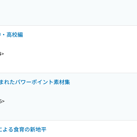
中・高校編
4>
まれたパワーポイント素材集
5>
チによる食育の新地平