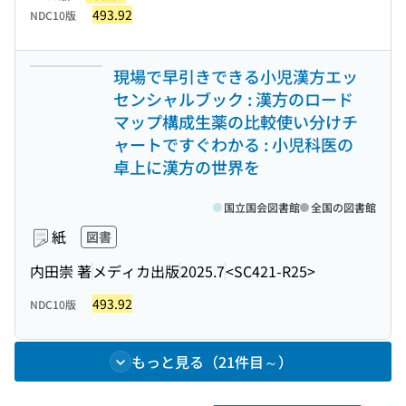
493.92
NDC10版
現場で早引きできる小児漢方エッ
センシャルブック : 漢方のロード
マップ構成生薬の比較使い分けチ
ャートですぐわかる : 小児科医の
卓上に漢方の世界を
国立国会図書館
全国の図書館
紙
図書
内田崇 著
メディカ出版
2025.7
<SC421-R25>
493.92
NDC10版
もっと見る（21件目～）