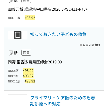
加藤元博 総編集
中山書店
2026.3
<SC411-R75>
493.92
NDC10版
知っておきたい子どもの救急
全国の図書館
紙
図書
岡野 里香
広島県医師会
2019.09
493.92
NDC8版
493.92
NDC9版
493.92
NDC10版
プライマリ・ケア医のための思春
期診療への対応