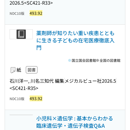
2026.5
<SC421-R33>
493.92
NDC10版
薬剤師が知りたい重い疾患ととも
に生きる子どもの在宅医療徹底入
門
国立国会図書館
全国の図書館
紙
図書
石川洋一, 川名三知代 編集
メジカルビュー社
2026.5
<SC421-R35>
493.92
NDC10版
小児科×遺伝学 : 基本からわかる
臨床遺伝学・遺伝子検査Q&A