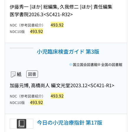
伊藤秀一 [ほか] 総編集, 久我修二 [ほか] 責任編集
医学書院
2026.3
<SC421-R32>
493.92
NDC（参考図書紹介）
493.92
NDC10版
小児臨床検査ガイド 第3版
国立国会図書館
全国の図書館
紙
図書
加藤元博, 高橋尚人 編
文光堂
2023.12
<SC421-R1>
493.92
NDC（参考図書紹介）
493.92
NDC10版
今日の小児治療指針 第17版