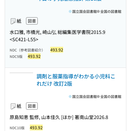
国立国会図書館
全国の図書館
紙
図書
水口雅, 市橋光, 崎山弘 総編集
医学書院
2015.9
<SC421-L55>
493.92
NDC（参考図書紹介）
493.92
NDC9版
調剤と服薬指導がわかる小児科こ
れだけ 改訂2版
国立国会図書館
全国の図書館
紙
図書
原島知恵 監修, 山本佳久 [ほか] 著
南山堂
2026.8
493.92
NDC10版