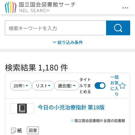
メニ
本文へ移動
検索
絞り込み条件
検索結果 1,180 件
一括
タイト
お気
ルでま
に入
とめる
り
今日の小児治療指針 第18版
国立国会図書館
全国の図書館
紙
図書