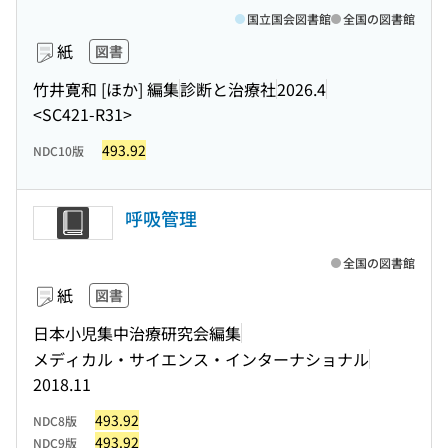
国立国会図書館
全国の図書館
紙
図書
竹井寛和 [ほか] 編集
診断と治療社
2026.4
<SC421-R31>
493.92
NDC10版
呼吸管理
全国の図書館
紙
図書
日本小児集中治療研究会編集
メディカル・サイエンス・インターナショナル
2018.11
493.92
NDC8版
493.92
NDC9版