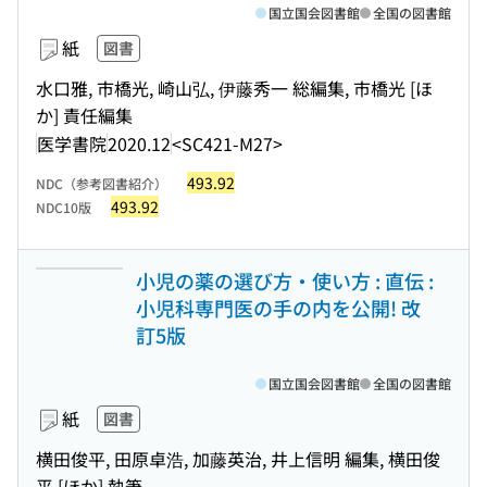
国立国会図書館
全国の図書館
紙
図書
水口雅, 市橋光, 崎山弘, 伊藤秀一 総編集, 市橋光 [ほ
か] 責任編集
医学書院
2020.12
<SC421-M27>
493.92
NDC（参考図書紹介）
493.92
NDC10版
小児の薬の選び方・使い方 : 直伝 :
小児科専門医の手の内を公開! 改
訂5版
国立国会図書館
全国の図書館
紙
図書
横田俊平, 田原卓浩, 加藤英治, 井上信明 編集, 横田俊
平 [ほか] 執筆