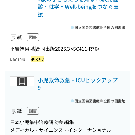
診・就学・Well-beingをつなぐ支
援
国立国会図書館
全国の図書館
紙
図書
平岩幹男 著
合同出版
2026.3
<SC411-R76>
493.92
NDC10版
小児救命救急・ICUピックアップ
9
国立国会図書館
全国の図書館
紙
図書
日本小児集中治療研究会 編集
メディカル・サイエンス・インターナショナル