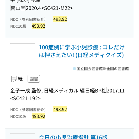
南山堂
2020.4
<SC421-M22>
493.92
NDC（参考図書紹介）
493.92
NDC10版
100症例に学ぶ小児診療 : コレだけ
は押さえたい! (日経メディクイズ)
国立国会図書館
全国の図書館
紙
図書
金子一成 監修, 日経メディカル 編
日経BP社
2017.11
<SC421-L92>
493.92
NDC（参考図書紹介）
493.92
NDC10版
今日の小児治療指針 第16版