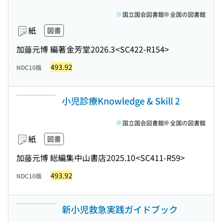
国立国会図書館
全国の図書館
紙
図書
加藤元博 編著
金芳堂
2026.3
<SC422-R154>
493.92
NDC10版
小児診療Knowledge & Skill 2
国立国会図書館
全国の図書館
紙
図書
加藤元博 総編集
中山書店
2025.10
<SC411-R59>
493.92
NDC10版
新小児救急実践ガイドブック