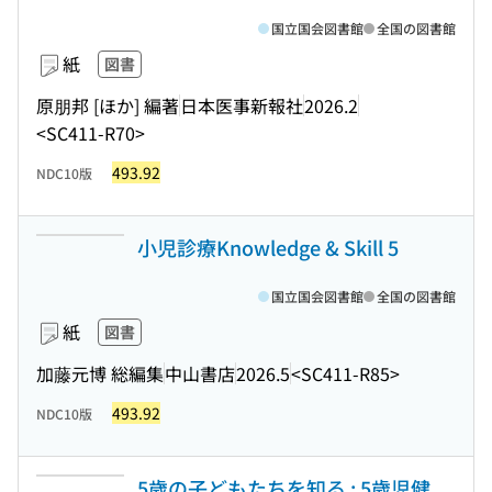
国立国会図書館
全国の図書館
紙
図書
原朋邦 [ほか] 編著
日本医事新報社
2026.2
<SC411-R70>
493.92
NDC10版
小児診療Knowledge & Skill 5
国立国会図書館
全国の図書館
紙
図書
加藤元博 総編集
中山書店
2026.5
<SC411-R85>
493.92
NDC10版
5歳の子どもたちを知る : 5歳児健