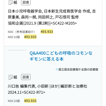
紙
図書
日本小児呼吸器学会, 日本新生児成育医学会 作成, 吉
原重美, 森岡一朗, 岡田邦之, 戸石悟司 監修
協和企画
[2021.9 (第2刷)]
<SC422-M205>
493.933
NDC（参考図書紹介）
493.933
NDC10版
Q&A400こどもの呼吸のコモンな
ギモンに答える本
国立国会図書館
全国の図書館
紙
図書
川口敦 編集代表, 小田新 [ほか] 編
診断と治療社
2024.11
<SC422-R71>
493.933
NDC10版