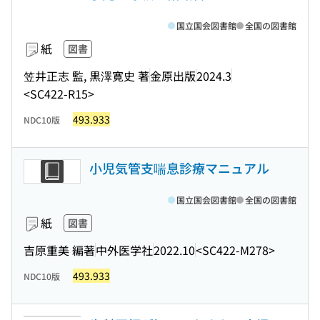
国立国会図書館
全国の図書館
紙
図書
笠井正志 監, 黒澤寛史 著
金原出版
2024.3
<SC422-R15>
493.933
NDC10版
小児気管支喘息診療マニュアル
国立国会図書館
全国の図書館
紙
図書
吉原重美 編著
中外医学社
2022.10
<SC422-M278>
493.933
NDC10版