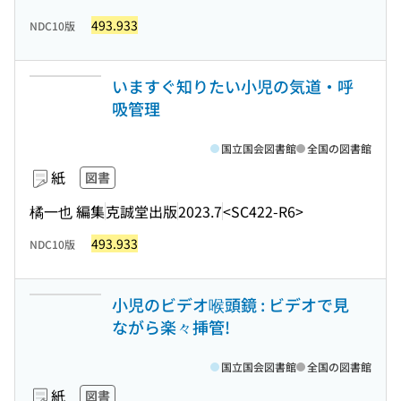
493.933
NDC10版
いますぐ知りたい小児の気道・呼
吸管理
国立国会図書館
全国の図書館
紙
図書
橘一也 編集
克誠堂出版
2023.7
<SC422-R6>
493.933
NDC10版
小児のビデオ喉頭鏡 : ビデオで見
ながら楽々挿管!
国立国会図書館
全国の図書館
紙
図書