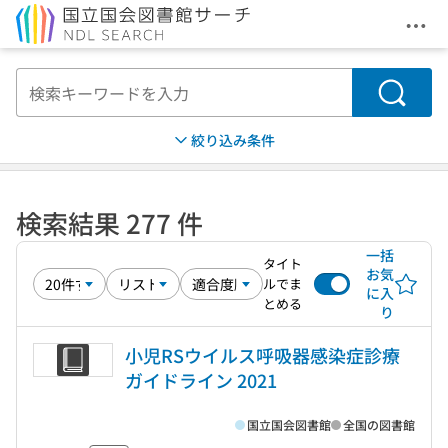
メニ
本文へ移動
検索
絞り込み条件
検索結果 277 件
一括
タイト
お気
ルでま
に入
とめる
り
小児RSウイルス呼吸器感染症診療
ガイドライン 2021
国立国会図書館
全国の図書館