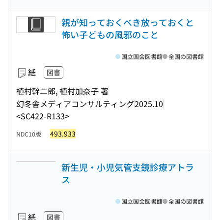
親が知っておくべき放っておくと
怖い子どもの風邪のこと
国立国会図書館
全国の図書館
紙
図書
植村幹二郎, 植村加奈子 著
幻冬舎メディアコンサルティング
2025.10
<SC422-R133>
493.933
NDC10版
新生児・小児気管支鏡診療アトラ
ス
国立国会図書館
全国の図書館
紙
図書