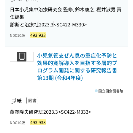
日本小児集中治療研究会 監修, 鈴木康之, 櫻井淑男 責
任編集
診断と治療社
2023.3
<SC422-M330>
493.933
NDC10版
小児気管支ぜん息の重症化予防と
効果的寛解導入を目指す多層的プ
ログラム開発に関する研究報告書
第13期 (令和4年度)
国立国会図書館
紙
図書
藤澤隆夫研究班
2023.3
<SC422-M333>
493.933
NDC10版