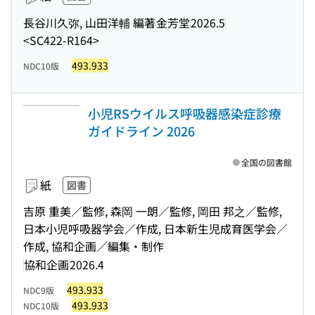
長谷川久弥, 山田洋輔 編著
金芳堂
2026.5
<SC422-R164>
493.933
NDC10版
小児RSウイルス呼吸器感染症診療
ガイドライン 2026
全国の図書館
紙
図書
吉原 重美／監修, 森岡 一朗／監修, 岡田 邦之／監修,
日本小児呼吸器学会／作成, 日本新生児成育医学会／
作成, 協和企画／編集・制作
協和企画
2026.4
493.933
NDC9版
493.933
NDC10版