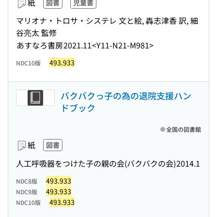
紙
図書
児童書
マリオナ・トロサ・システレ 文と絵, 轟志津香 訳, 細
谷亮太 監修
あすなろ書房
2021.11
<Y11-N21-M981>
493.933
NDC10版
バクバクっ子の為の退院支援ハン
ドブック
全国の図書館
紙
図書
人工呼吸器をつけた子の親の会(バクバクの会)
2014.1
493.933
NDC8版
493.933
NDC9版
493.933
NDC10版