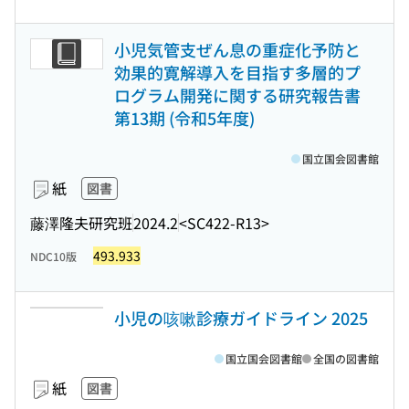
小児気管支ぜん息の重症化予防と
効果的寛解導入を目指す多層的プ
ログラム開発に関する研究報告書
第13期 (令和5年度)
国立国会図書館
紙
図書
藤澤隆夫研究班
2024.2
<SC422-R13>
493.933
NDC10版
小児の咳嗽診療ガイドライン 2025
国立国会図書館
全国の図書館
紙
図書