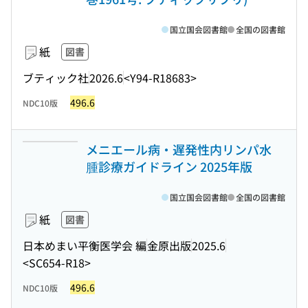
国立国会図書館
全国の図書館
紙
図書
ブティック社
2026.6
<Y94-R18683>
496.6
NDC10版
メニエール病・遅発性内リンパ水
腫診療ガイドライン 2025年版
国立国会図書館
全国の図書館
紙
図書
日本めまい平衡医学会 編
金原出版
2025.6
<SC654-R18>
496.6
NDC10版