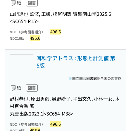
紙
図書
山岨達也 監修, 工穣, 樫尾明憲 編集
南山堂
2025.6
<SC654-R15>
496.6
NDC（参考図書紹介）
496.6
NDC10版
耳科学アトラス : 形態と計測値 第
5版
国立国会図書館
全国の図書館
紙
図書
野村恭也, 原田勇彦, 奥野妙子, 平出文久, 小林一女, 木
村百合香 著
丸善出版
2023.1
<SC654-M38>
496.6
NDC（参考図書紹介）
496.6
NDC10版