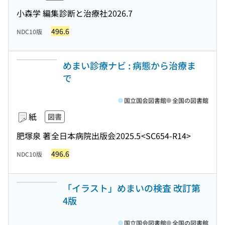
小森学 編集
診断と治療社
2026.7
496.6
NDC10版
めまい診療ナビ : 病態から治療ま
で
国立国会図書館
全国の図書館
紙
図書
肥塚泉 著
全日本病院出版会
2025.5
<SC654-R14>
496.6
NDC10版
「イラスト」めまいの検査 改訂第
4版
国立国会図書館
全国の図書館