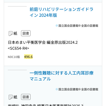
前庭リハビリテーションガイドラ
イン 2024年版
国立国会図書館
全国の図書館
紙
図書
日本めまい平衡医学会 編
金原出版
2024.2
<SC654-R4>
496.6
NDC10版
一側性難聴に対する人工内耳診療
マニュアル
国立国会図書館
全国の図書館
紙
図書
岩崎聡, 神田幸彦 編著
日本医事新報社
2025.3