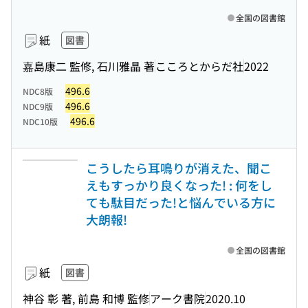
全国の図書館
紙
図書
嘉島康二 監修, 石川雅晶 著
こころとからだ社
2022
496.6
NDC8版
496.6
NDC9版
496.6
NDC10版
こうしたら耳鳴りが消えた、聞こ
えもすっかり良くなった! : 何をし
ても駄目だった!と悩んでいる方に
大朗報!
全国の図書館
紙
図書
神谷 彰 著, 前島 和博 監修
アーク書院
2020.10