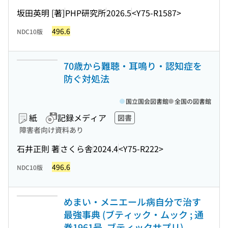
坂田英明 [著]
PHP研究所
2026.5
<Y75-R1587>
496.6
NDC10版
70歳から難聴・耳鳴り・認知症を
防ぐ対処法
国立国会図書館
全国の図書館
紙
記録メディア
図書
障害者向け資料あり
石井正則 著
さくら舎
2024.4
<Y75-R222>
496.6
NDC10版
めまい・メニエール病自分で治す
最強事典 (ブティック・ムック ; 通
巻1961号. ブティックサプリ)