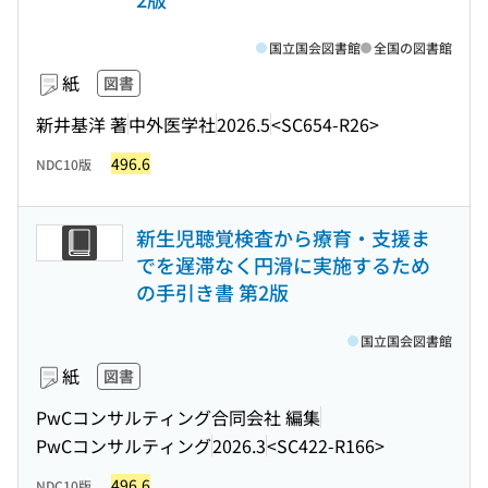
国立国会図書館
全国の図書館
紙
図書
新井基洋 著
中外医学社
2026.5
<SC654-R26>
496.6
NDC10版
新生児聴覚検査から療育・支援ま
でを遅滞なく円滑に実施するため
の手引き書 第2版
国立国会図書館
紙
図書
PwCコンサルティング合同会社 編集
PwCコンサルティング
2026.3
<SC422-R166>
496.6
NDC10版