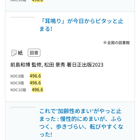
「耳鳴り」が今日からピタッと止
まる!
全国の図書館
紙
図書
前島和博 監修, 松田 景秀 著
日正出版
2023
496.6
NDC8版
496.6
NDC9版
496.6
NDC10版
これで”加齢性めまい”がやっと止
まった : 慢性的にめまいが、ふら
つく、歩きづらい、転びやすくな
った!