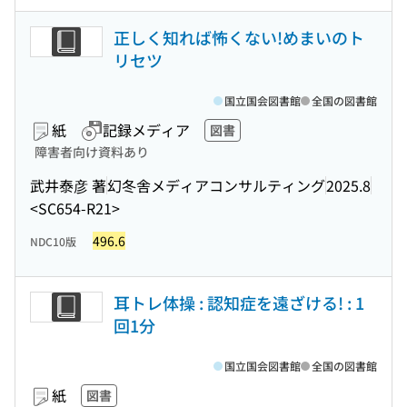
正しく知れば怖くない!めまいのト
リセツ
国立国会図書館
全国の図書館
紙
記録メディア
図書
障害者向け資料あり
武井泰彦 著
幻冬舎メディアコンサルティング
2025.8
<SC654-R21>
496.6
NDC10版
耳トレ体操 : 認知症を遠ざける! : 1
回1分
国立国会図書館
全国の図書館
紙
図書