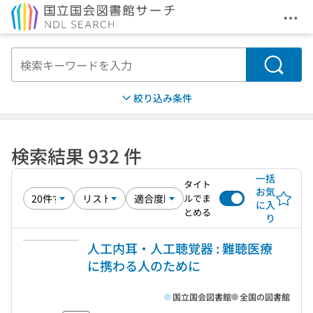
メニ
本文へ移動
検索
絞り込み条件
検索結果 932 件
一括
タイト
お気
ルでま
に入
とめる
り
人工内耳・人工聴覚器 : 難聴医療
に携わる人のために
国立国会図書館
全国の図書館