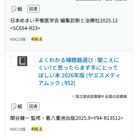
紙
図書
日本めまい平衡医学会 編集
診断と治療社
2025.12
<SC654-R23>
496.6
NDC10版
よくわかる補聴器選び : 聞こえに
くい?と思ったらまず手にとって
ほしい本 2026年版 (ヤエスメディ
アムック ; 952)
国立国会図書館
全国の図書館
紙
図書
関谷健一 監修・著
八重洲出版
2025.9
<Y94-R13512>
496.6
NDC10版