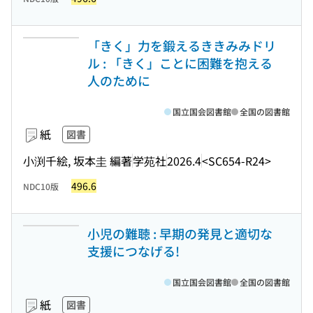
「きく」力を鍛えるききみみドリ
ル : 「きく」ことに困難を抱える
人のために
国立国会図書館
全国の図書館
紙
図書
小渕千絵, 坂本圭 編著
学苑社
2026.4
<SC654-R24>
496.6
NDC10版
小児の難聴 : 早期の発見と適切な
支援につなげる!
国立国会図書館
全国の図書館
紙
図書