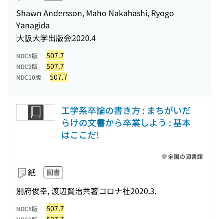
Shawn Andersson, Maho Nakahashi, Ryogo
Yanagida
大阪大学出版会
2020.4
507.7
NDC8版
507.7
NDC9版
507.7
NDC10版
工学系卒論の書き方 : まちがいだ
らけの文書から卒業しよう : 基本
はここだ!
全国の図書館
紙
図書
別府俊幸, 渡辺賢治共著
コロナ社
2020.3.
507.7
NDC8版