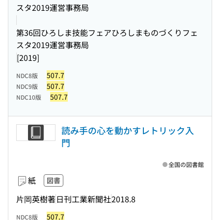
スタ2019運営事務局
第36回ひろしま技能フェアひろしまものづくりフェ
スタ2019運営事務局
[2019]
507.7
NDC8版
507.7
NDC9版
507.7
NDC10版
読み手の心を動かすレトリック入
門
全国の図書館
紙
図書
片岡英樹著
日刊工業新聞社
2018.8
507.7
NDC8版