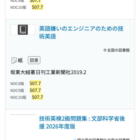
507.7
NDC9版
507.7
NDC10版
英語嫌いのエンジニアのための技
術英語
全国の図書館
紙
図書
坂東大輔著
日刊工業新聞社
2019.2
507.7
NDC8版
507.7
NDC9版
507.7
NDC10版
技術英検2級問題集 : 文部科学省後
援 2026年度版
国立国会図書館
全国の図書館