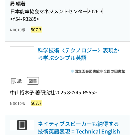
局 編著
日本能率協会マネジメントセンター
2026.3
<Y54-R3285>
507.7
NDC10版
科学技術〈テクノロジー〉表現か
ら学ぶシンプル英語
国立国会図書館
全国の図書館
紙
図書
中山裕木子 著
研究社
2025.8
<Y45-R555>
507.7
NDC10版
ネイティブスピーカーも納得する
技術英語表現 = Technical English