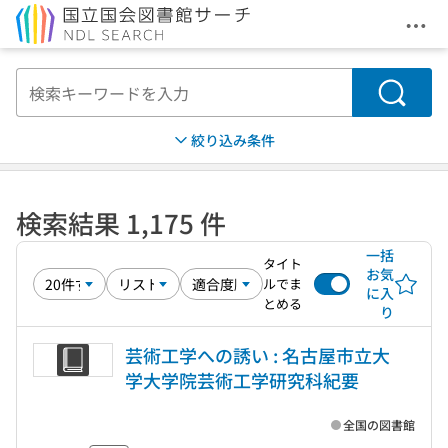
メニ
本文へ移動
検索
絞り込み条件
検索結果 1,175 件
一括
タイト
お気
ルでま
に入
とめる
り
芸術工学への誘い : 名古屋市立大
学大学院芸術工学研究科紀要
全国の図書館