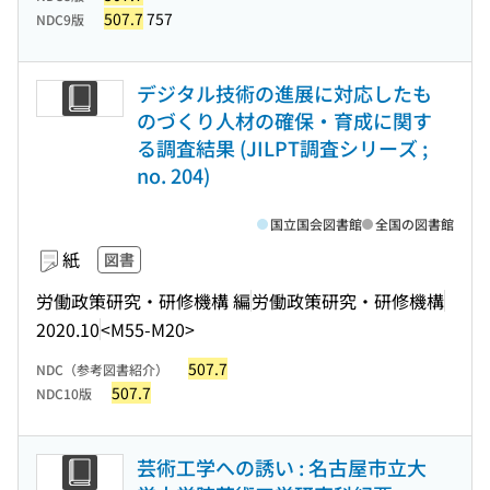
507.7
757
NDC9版
デジタル技術の進展に対応したも
のづくり人材の確保・育成に関す
る調査結果 (JILPT調査シリーズ ;
no. 204)
国立国会図書館
全国の図書館
紙
図書
労働政策研究・研修機構 編
労働政策研究・研修機構
2020.10
<M55-M20>
507.7
NDC（参考図書紹介）
507.7
NDC10版
芸術工学への誘い : 名古屋市立大