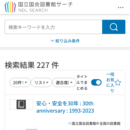
メニ
本文へ移動
検索
絞り込み条件
検索結果 227 件
一括
タイト
お気
ルでま
に入
とめる
り
安心・安全を30年 : 30th
anniversary : 1993-2023
国立国会図書館
全国の図書館