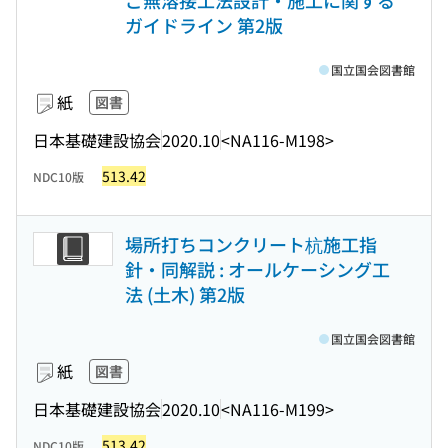
ご無溶接工法設計・施工に関する
ガイドライン 第2版
国立国会図書館
紙
図書
日本基礎建設協会
2020.10
<NA116-M198>
513.42
NDC10版
場所打ちコンクリート杭施工指
針・同解説 : オールケーシング工
法 (土木) 第2版
国立国会図書館
紙
図書
日本基礎建設協会
2020.10
<NA116-M199>
513.42
NDC10版