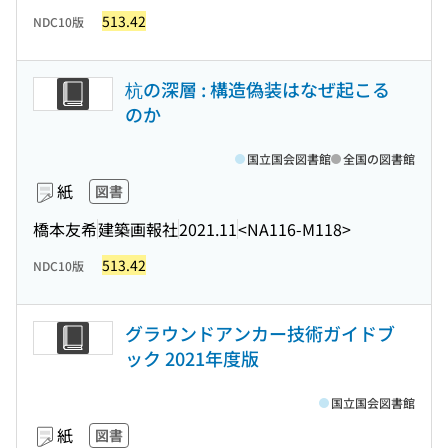
513.42
NDC10版
杭の深層 : 構造偽装はなぜ起こる
のか
国立国会図書館
全国の図書館
紙
図書
橋本友希
建築画報社
2021.11
<NA116-M118>
513.42
NDC10版
グラウンドアンカー技術ガイドブ
ック 2021年度版
国立国会図書館
紙
図書