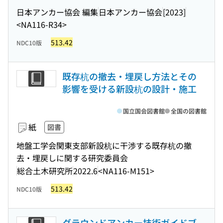
日本アンカー協会 編集
日本アンカー協会
[2023]
<NA116-R34>
513.42
NDC10版
既存杭の撤去・埋戻し方法とその
影響を受ける新設杭の設計・施工
国立国会図書館
全国の図書館
紙
図書
地盤工学会関東支部新設杭に干渉する既存杭の撤
去・埋戻しに関する研究委員会
総合土木研究所
2022.6
<NA116-M151>
513.42
NDC10版
グラウンドアンカー技術ガイドブ