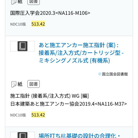
紙
図書
国際圧入学会
2020.3
<NA116-M106>
513.42
NDC10版
あと施工アンカー施工指針 (案) :
接着系/注入方式/カートリッジ型 -
ミキシングノズル式 (有機系)
国立国会図書館
紙
図書
施工指針 (接着系/注入方式) WG [編]
日本建築あと施工アンカー協会
2019.4
<NA116-M37>
513.42
NDC10版
場所打ち杭基礎の設計の合理化・