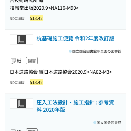
合技術研究所 編
技報堂出版
2020.9
<NA116-M90>
513.42
NDC10版
杭基礎施工便覧 令和2年度改訂版
国立国会図書館
全国の図書館
紙
図書
日本道路協会 編
日本道路協会
2020.9
<NA82-M3>
513.42
NDC10版
圧入工法設計・施工指針 : 参考資
料 2020年版
国立国会図書館