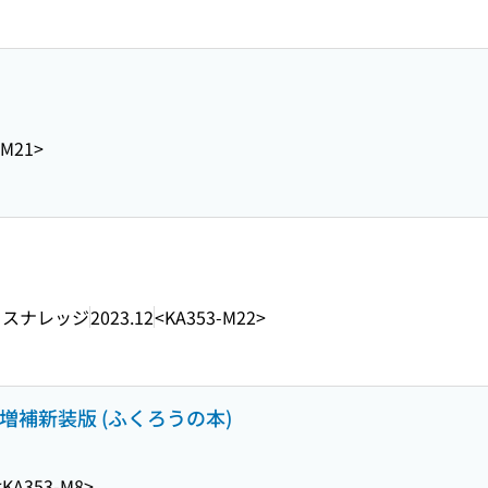
-M21>
クスナレッジ
2023.12
<KA353-M22>
増補新装版 (ふくろうの本)
<KA353-M8>