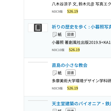
八木谷涼子 文, 鈴木元彦 写真
エ
526.19
NDC9版
祈りの歴史を歩く : 小暮照写
紙
図書
小暮照 著
創風社出版
2019.9
<KA1
526.19
NDC10版
直島の小さな教会
紙
図書
多摩美術大学環境デザイン学科研
526.19
NDC9版
天主堂建築のパイオニア・鉄川