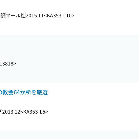
 訳
マール社
2015.11
<KA353-L10>
L3818>
の教会64か所を厳選
グ
2013.12
<KA353-L5>