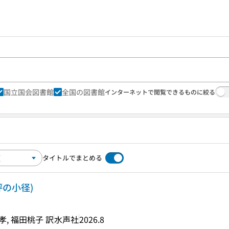
国立国会図書館
全国の図書館
インターネットで閲覧できるものに絞る
タイトルでまとめる
評の小径)
, 福田桃子 訳
水声社
2026.8