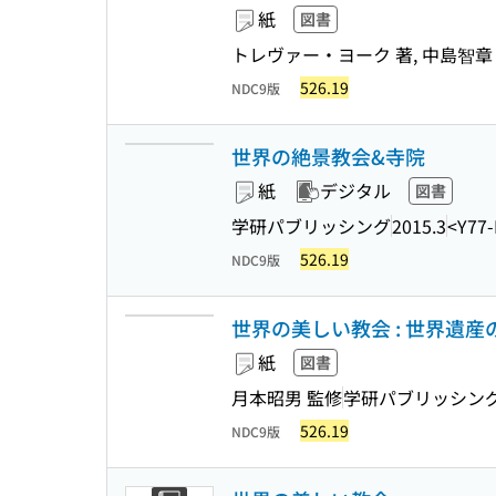
紙
図書
トレヴァー・ヨーク 著, 中島智章
526.19
NDC9版
世界の絶景教会&寺院
紙
デジタル
図書
学研パブリッシング
2015.3
<Y77-
526.19
NDC9版
世界の美しい教会 : 世界遺産
紙
図書
月本昭男 監修
学研パブリッシン
526.19
NDC9版