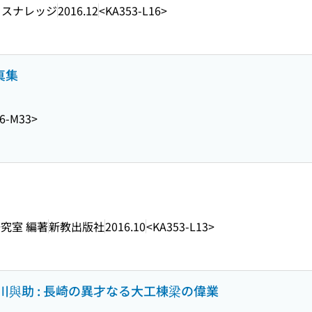
クスナレッジ
2016.12
<KA353-L16>
真集
6-M33>
究室 編著
新教出版社
2016.10
<KA353-L13>
與助 : 長崎の異才なる大工棟梁の偉業