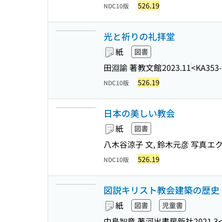
526.19
NDC10版
光と祈りの礼拝堂
紙
図書
田淵諭 著
教文館
2023.11
<KA353
526.19
NDC10版
日本の美しい教会
紙
図書
八木谷涼子 文, 鈴木元彦 写真
エ
526.19
NDC10版
図説キリスト教会建築の歴史 
紙
図書
児童書
中島智章 著
河出書房新社
2021.3