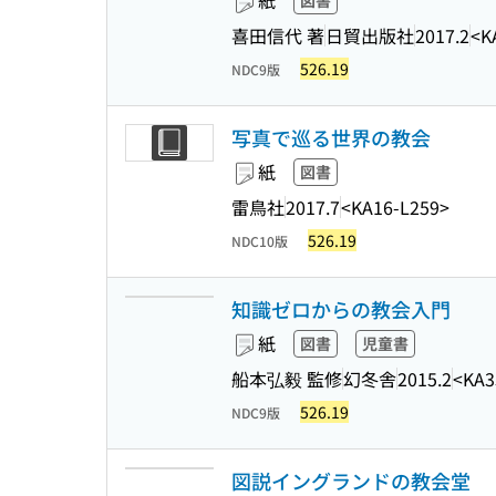
紙
図書
喜田信代 著
日貿出版社
2017.2
<K
526.19
NDC9版
写真で巡る世界の教会
紙
図書
雷鳥社
2017.7
<KA16-L259>
526.19
NDC10版
知識ゼロからの教会入門
紙
図書
児童書
船本弘毅 監修
幻冬舎
2015.2
<KA3
526.19
NDC9版
図説イングランドの教会堂