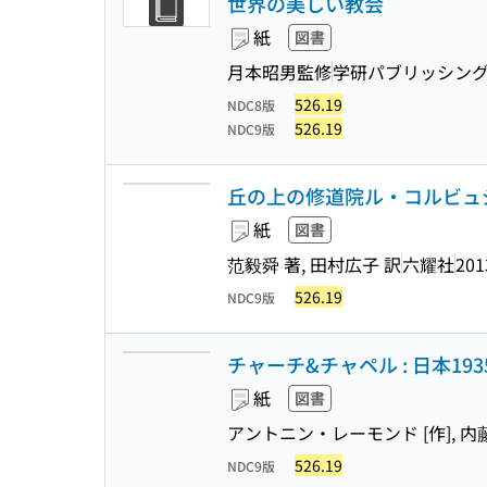
世界の美しい教会
紙
図書
月本昭男監修
学研パブリッシン
526.19
NDC8版
526.19
NDC9版
丘の上の修道院ル・コルビュ
紙
図書
范毅舜 著, 田村広子 訳
六耀社
201
526.19
NDC9版
チャーチ&チャペル : 日本1935-197
紙
図書
アントニン・レーモンド [作], 内
526.19
NDC9版