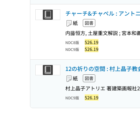
チャーチ&チャペル : アントニン・
紙
図書
内藤恒方, 土屋重文解説 ; 宮本和
526.19
NDC8版
526.19
NDC9版
12の祈りの空間 : 村上晶子
紙
図書
村上晶子アトリエ 著
建築画報社
2
526.19
NDC9版