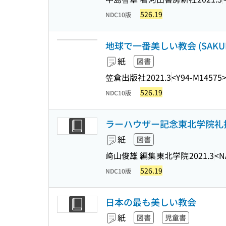
526.19
NDC10版
地球で一番美しい教会 (SAKURA 
紙
図書
笠倉出版社
2021.3
<Y94-M14575
526.19
NDC10版
ラーハウザー記念東北学院礼
紙
図書
﨑山俊雄 編集
東北学院
2021.3
<N
526.19
NDC10版
日本の最も美しい教会
紙
図書
児童書