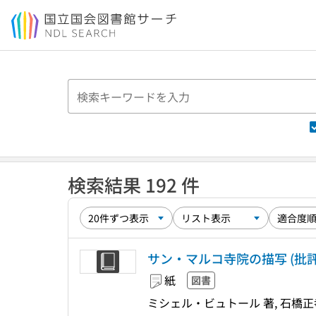
本文へ移動
検索結果 192 件
サン・マルコ寺院の描写 (批
紙
図書
ミシェル・ビュトール 著, 石橋正孝